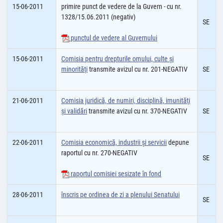
15-06-2011
primire punct de vedere de la Guvern - cu nr.
1328/15.06.2011 (negativ)
SE
punctul de vedere al Guvernului
15-06-2011
Comisia pentru drepturile omului, culte şi
minorităţi
transmite avizul cu nr. 201-NEGATIV
SE
21-06-2011
Comisia juridică, de numiri, disciplină, imunităţi
şi validări
transmite avizul cu nr. 370-NEGATIV
SE
22-06-2011
Comisia economică, industrii şi servicii
depune
raportul cu nr. 270-NEGATIV
SE
raportul comisiei sesizate în fond
28-06-2011
înscris pe ordinea de zi a plenului Senatului
SE