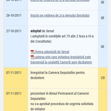
SE
26-10-2011
înscris pe ordinea de zi a plenului Senatului
SE
27-10-2011
adoptat
de Senat
( adoptată în condiţiile art.75 alin.2 teza a III-a
din Constitutie)
SE
forma adoptată de Senat
adresa prin care iniţiativa legislativă este
transmisă la cealaltă Cameră spre dezbatere
07-11-2011
înregistrat la Camera Deputatilor pentru
dezbatere
CD
07-11-2011
prezentare în Biroul Permanent al Camerei
Deputatilor
nu s-a aprobat procedura de urgenta solicitata
de initiator