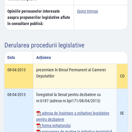
Opiniile persoanelor interesate
Opinii trimise
asupra propunerilor legislative aflate
în consultare publică:
Derularea procedurii legislative
Data
Acțiunea
08-04-2013
prezentare în Biroul Permanent al Camerei
Deputatilor
CD
08-04-2013
Înregistrat la Senat pentru dezbatere cu
nr.b187 (adresa nr.bpi171/08/04/2013)
adresa de înaintare a iniţiativei legislative
SE
pentru dezbatere
forma iniţiatorului
expunerea de motive la iniţiativa legislativă