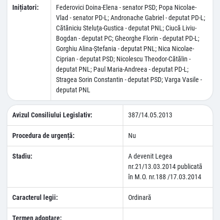
Inițiatori:
Federovici Doina-Elena - senator PSD; Popa Nicolae-
Vlad - senator PD-L; Andronache Gabriel - deputat PD-L;
Cătăniciu Steluţa-Gustica - deputat PNL; Ciucă Liviu-
Bogdan - deputat PC; Gheorghe Florin - deputat PD-L;
Gorghiu Alina-Ştefania - deputat PNL; Nica Nicolae-
Ciprian - deputat PSD; Nicolescu Theodor-Cătălin -
deputat PNL; Paul Maria-Andreea - deputat PD-L;
Stragea Sorin Constantin - deputat PSD; Varga Vasile -
deputat PNL
Avizul Consiliului Legislativ:
387/14.05.2013
Procedura de urgență:
Nu
Stadiu:
A devenit Legea
nr.21/13.03.2014 publicatã
în M.O. nr.188 /17.03.2014
Caracterul legii:
Ordinară
Termen adoptare: