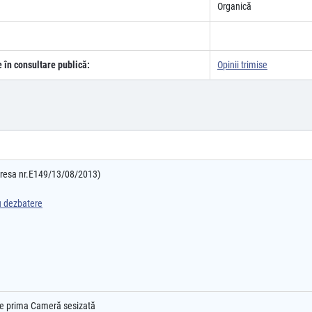
Organică
e în consultare publică:
Opinii trimise
adresa nr.E149/13/08/2013)
ru dezbatere
l e prima Cameră sesizată