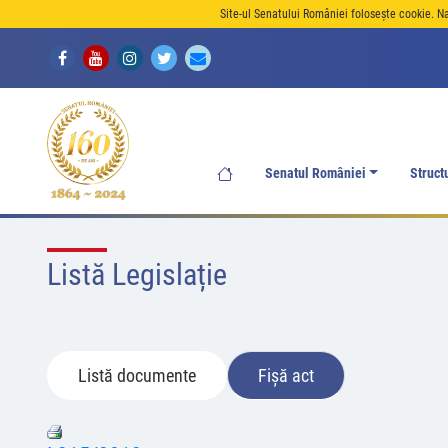
Site-ul Senatului României folosește cookie. N
Senatul României
Struct
Listă Legislație
Listă documente
Fișă act