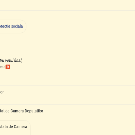
tectie sociala
u votul final
)
ideo
lor
tat de Camera Deputatilor
ptata de Camera