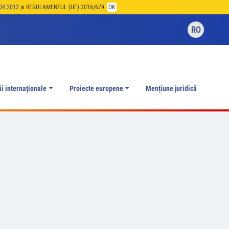
04.2012
și REGULAMENTUL (UE) 2016/679.
OK
RO
ii internaţionale
Proiecte europene
Mențiune juridică