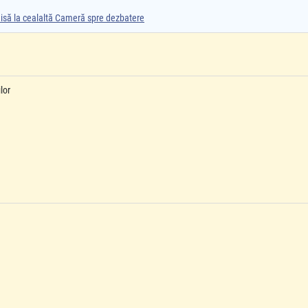
smisă la cealaltă Cameră spre dezbatere
lor