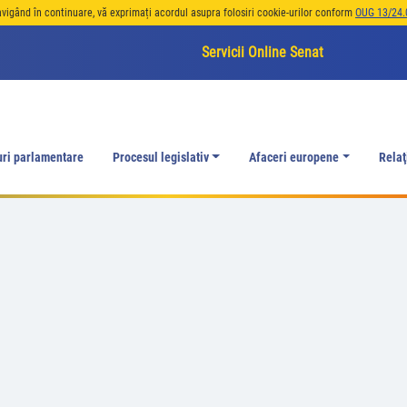
avigând în continuare, vă exprimați acordul asupra folosiri cookie-urilor conform
OUG 13/24.
Servicii Online Senat
uri parlamentare
Procesul legislativ
Afaceri europene
Relaţ