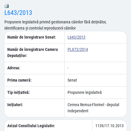
L643/2013
Propunere legislativă privind gestionarea câinilor fără deţinător,
identificarea şi controlul reproducerii câinilor
Număr de înregistrare Senat:
L643/2013
Număr de înregistrare Camera
PLX72/2014
Deputaților:
Adresa:
-
Prima cameră:
Senat
Tip inițiativă:
Propunere legislativă
Inițiatori:
Cernea Remus-Florinel - deputat
Independent
Avizul Consiliului Legislativ:
1139/17.10.2013