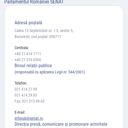
Parlamentul României SENAT
Adresă poştală
Calea 13 Septembrie nr. 1-3, sector 5,
Bucuresti, cod poștal: 050711
Centrala:
+40 21 414 1111
+40 21 316 0300
Biroul relaţii publice
(responsabil cu aplicarea Legii nr. 544/2001)
Telefon:
021 414 27 09
021 414 29 83
Fax: 021 315 89 42
E-mail:
infopub@senat.ro
Direcția presă, comunicare și promovare activitate