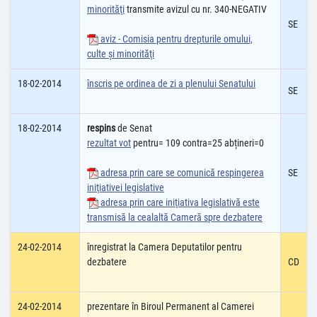
minorităţi
transmite avizul cu nr. 340-NEGATIV
SE
aviz - Comisia pentru drepturile omului,
culte şi minorităţi
18-02-2014
înscris pe ordinea de zi a plenului Senatului
SE
18-02-2014
respins
de Senat
rezultat vot
pentru= 109 contra=25 abțineri=0
adresa prin care se comunică respingerea
SE
iniţiativei legislative
adresa prin care iniţiativa legislativă este
transmisă la cealaltă Cameră spre dezbatere
24-02-2014
înregistrat la Camera Deputatilor pentru
dezbatere
CD
24-02-2014
prezentare în Biroul Permanent al Camerei