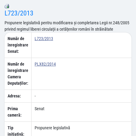
L723/2013
Propunere legislativă pentru modificarea şi completarea Legii nr.248/2005
privind regimul liberei circulaţii a cetăţenilor români în străinătate
Număr de
L723/2013
înregistrare
Senat:
Număr de
PLX82/2014
înregistrare
Camera
Deputaților:
Adresa:
-
Prima
Senat
cameră:
Tip
Propunere legislativă
inițiativă: