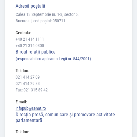
Adresă poştală
Calea 13 Septembrie nr. 1-3, sector 5,
Bucuresti, cod poștal: 050711
Centrala:
+40 21 414 1111
+40 21 316 0300
Biroul relaţii publice
(responsabil cu aplicarea Legii nr. 544/2001)
Telefon:
021 414 27 09
021 414 29 83
Fax: 021 315 89 42
E-mail:
infopub@senat.ro
Direcția presă, comunicare și promovare activitate
parlamentară
Telefon: