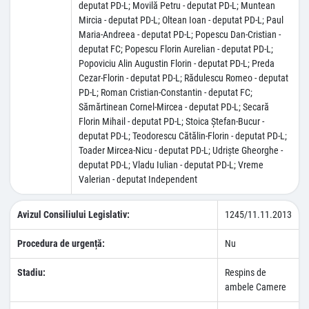
deputat PD-L; Movilă Petru - deputat PD-L; Muntean
Mircia - deputat PD-L; Oltean Ioan - deputat PD-L; Paul
Maria-Andreea - deputat PD-L; Popescu Dan-Cristian -
deputat FC; Popescu Florin Aurelian - deputat PD-L;
Popoviciu Alin Augustin Florin - deputat PD-L; Preda
Cezar-Florin - deputat PD-L; Rădulescu Romeo - deputat
PD-L; Roman Cristian-Constantin - deputat FC;
Sămărtinean Cornel-Mircea - deputat PD-L; Secară
Florin Mihail - deputat PD-L; Stoica Ştefan-Bucur -
deputat PD-L; Teodorescu Cătălin-Florin - deputat PD-L;
Toader Mircea-Nicu - deputat PD-L; Udrişte Gheorghe -
deputat PD-L; Vladu Iulian - deputat PD-L; Vreme
Valerian - deputat Independent
Avizul Consiliului Legislativ:
1245/11.11.2013
Procedura de urgență:
Nu
Stadiu:
Respins de
ambele Camere