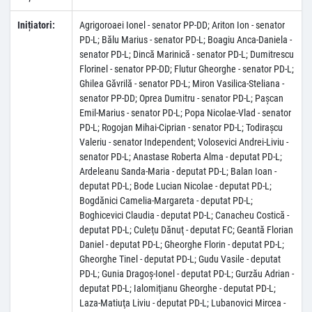
Inițiatori:
Agrigoroaei Ionel - senator PP-DD; Ariton Ion - senator
PD-L; Bălu Marius - senator PD-L; Boagiu Anca-Daniela -
senator PD-L; Dincă Marinică - senator PD-L; Dumitrescu
Florinel - senator PP-DD; Flutur Gheorghe - senator PD-L;
Ghilea Găvrilă - senator PD-L; Miron Vasilica-Steliana -
senator PP-DD; Oprea Dumitru - senator PD-L; Paşcan
Emil-Marius - senator PD-L; Popa Nicolae-Vlad - senator
PD-L; Rogojan Mihai-Ciprian - senator PD-L; Todiraşcu
Valeriu - senator Independent; Volosevici Andrei-Liviu -
senator PD-L; Anastase Roberta Alma - deputat PD-L;
Ardeleanu Sanda-Maria - deputat PD-L; Balan Ioan -
deputat PD-L; Bode Lucian Nicolae - deputat PD-L;
Bogdănici Camelia-Margareta - deputat PD-L;
Boghicevici Claudia - deputat PD-L; Canacheu Costică -
deputat PD-L; Culeţu Dănuţ - deputat FC; Geantă Florian
Daniel - deputat PD-L; Gheorghe Florin - deputat PD-L;
Gheorghe Tinel - deputat PD-L; Gudu Vasile - deputat
PD-L; Gunia Dragoş-Ionel - deputat PD-L; Gurzău Adrian -
deputat PD-L; Ialomiţianu Gheorghe - deputat PD-L;
Laza-Matiuţa Liviu - deputat PD-L; Lubanovici Mircea -