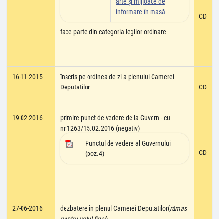
arte şi mijloace de
informare în masă
CD
face parte din categoria legilor ordinare
16-11-2015
înscris pe ordinea de zi a plenului Camerei
Deputatilor
CD
19-02-2016
primire punct de vedere de la Guvern - cu
nr.1263/15.02.2016 (negativ)
Punctul de vedere al Guvernului
CD
(poz.4)
27-06-2016
dezbatere în plenul Camerei Deputatilor(
rămas
pentru votul final
)