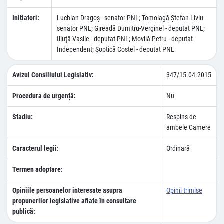
Inițiatori:
Luchian Dragoş - senator PNL; Tomoiagă Ştefan-Liviu -
senator PNL; Gireadă Dumitru-Verginel - deputat PNL;
Iliuţă Vasile - deputat PNL; Movilă Petru - deputat
Independent; Şoptică Costel - deputat PNL
Avizul Consiliului Legislativ:
347/15.04.2015
Procedura de urgență:
Nu
Stadiu:
Respins de
ambele Camere
Caracterul legii:
Ordinară
Termen adoptare:
Opiniile persoanelor interesate asupra
Opinii trimise
propunerilor legislative aflate în consultare
publică: