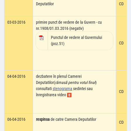
Deputatilor
CD
03-03-2016
primire punct de vedere de la Guvern - cu
nr.1908/01.03.2016 (negativ)
Punctul de vedere al Guvernului
CD
(poz.51)
04-04-2016
dezbatere în plenul Camerei
Deputatilor(
rămasă pentru votul final
)
consultati
stenograma
sedintei sau
CD
înregistrarea video
06-04-2016
respinsa
de catre Camera Deputatilor
CD