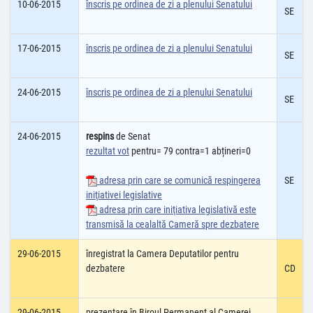
10-06-2015
înscris pe ordinea de zi a plenului Senatului
SE
17-06-2015
înscris pe ordinea de zi a plenului Senatului
SE
24-06-2015
înscris pe ordinea de zi a plenului Senatului
SE
24-06-2015
respins
de Senat
rezultat vot
pentru= 79 contra=1 abțineri=0
adresa prin care se comunică respingerea
SE
iniţiativei legislative
adresa prin care iniţiativa legislativă este
transmisă la cealaltă Cameră spre dezbatere
29-06-2015
înregistrat la Camera Deputatilor pentru
dezbatere
CD
29-06-2015
prezentare în Biroul Permanent al Camerei