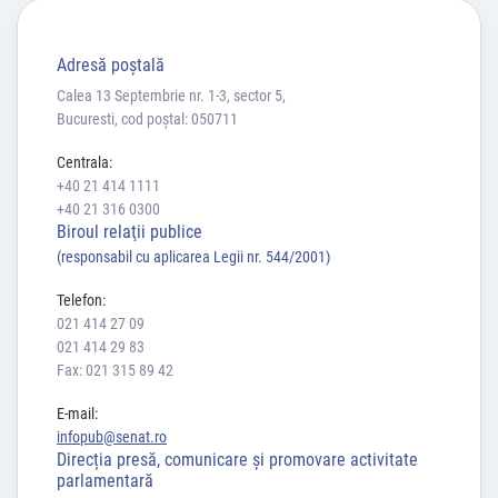
Adresă poştală
Calea 13 Septembrie nr. 1-3, sector 5,
Bucuresti, cod poștal: 050711
Centrala:
+40 21 414 1111
+40 21 316 0300
Biroul relaţii publice
(responsabil cu aplicarea Legii nr. 544/2001)
Telefon:
021 414 27 09
021 414 29 83
Fax: 021 315 89 42
E-mail:
infopub@senat.ro
Direcția presă, comunicare și promovare activitate
parlamentară