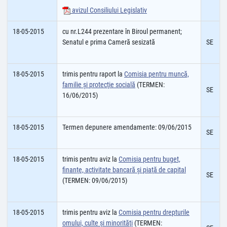
avizul Consiliului Legislativ
18-05-2015
cu nr.L244 prezentare în Biroul permanent;
Senatul e prima Cameră sesizată
SE
18-05-2015
trimis pentru raport la
Comisia pentru muncă,
familie şi protecţie socială
(TERMEN:
SE
16/06/2015)
18-05-2015
Termen depunere amendamente: 09/06/2015
SE
18-05-2015
trimis pentru aviz la
Comisia pentru buget,
finanţe, activitate bancară şi piaţă de capital
SE
(TERMEN: 09/06/2015)
18-05-2015
trimis pentru aviz la
Comisia pentru drepturile
omului, culte şi minorităţi
(TERMEN: