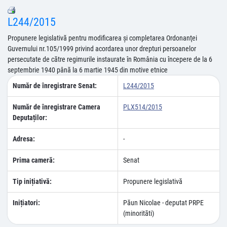
L244/2015
Propunere legislativă pentru modificarea şi completarea Ordonanţei
Guvernului nr.105/1999 privind acordarea unor drepturi persoanelor
persecutate de către regimurile instaurate în România cu începere de la 6
septembrie 1940 până la 6 martie 1945 din motive etnice
Număr de înregistrare Senat:
L244/2015
Număr de înregistrare Camera
PLX514/2015
Deputaților:
Adresa:
-
Prima cameră:
Senat
Tip inițiativă:
Propunere legislativă
Inițiatori:
Păun Nicolae - deputat PRPE
(minoritãti)