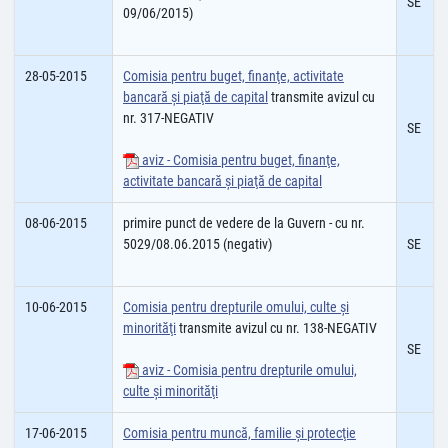
SE
09/06/2015)
28-05-2015
Comisia pentru buget, finanţe, activitate
bancară şi piaţă de capital
transmite avizul cu
nr. 317-NEGATIV
SE
aviz - Comisia pentru buget, finanţe,
activitate bancară şi piaţă de capital
08-06-2015
primire punct de vedere de la Guvern - cu nr.
5029/08.06.2015 (negativ)
SE
10-06-2015
Comisia pentru drepturile omului, culte şi
minorităţi
transmite avizul cu nr. 138-NEGATIV
SE
aviz - Comisia pentru drepturile omului,
culte şi minorităţi
17-06-2015
Comisia pentru muncă, familie şi protecţie