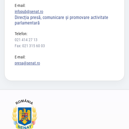
E-mail:
infopub@senat.ro
Direcția presă, comunicare și promovare activitate
parlamentară
Telefon:
021 414 27 13
Fax: 021 315 60 03
E-mail:
presa@senat.ro