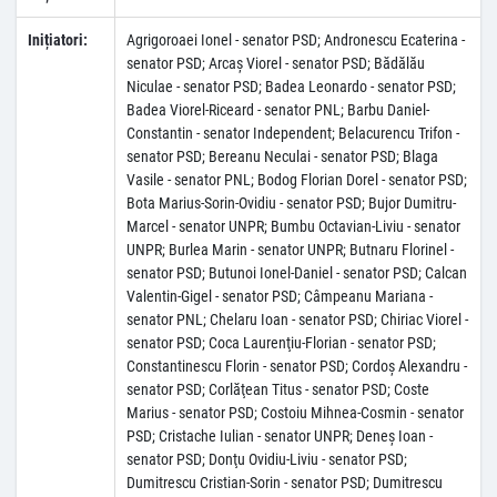
Inițiatori:
Agrigoroaei Ionel - senator PSD; Andronescu Ecaterina -
senator PSD; Arcaş Viorel - senator PSD; Bădălău
Niculae - senator PSD; Badea Leonardo - senator PSD;
Badea Viorel-Riceard - senator PNL; Barbu Daniel-
Constantin - senator Independent; Belacurencu Trifon -
senator PSD; Bereanu Neculai - senator PSD; Blaga
Vasile - senator PNL; Bodog Florian Dorel - senator PSD;
Bota Marius-Sorin-Ovidiu - senator PSD; Bujor Dumitru-
Marcel - senator UNPR; Bumbu Octavian-Liviu - senator
UNPR; Burlea Marin - senator UNPR; Butnaru Florinel -
senator PSD; Butunoi Ionel-Daniel - senator PSD; Calcan
Valentin-Gigel - senator PSD; Câmpeanu Mariana -
senator PNL; Chelaru Ioan - senator PSD; Chiriac Viorel -
senator PSD; Coca Laurenţiu-Florian - senator PSD;
Constantinescu Florin - senator PSD; Cordoş Alexandru -
senator PSD; Corlăţean Titus - senator PSD; Coste
Marius - senator PSD; Costoiu Mihnea-Cosmin - senator
PSD; Cristache Iulian - senator UNPR; Deneş Ioan -
senator PSD; Donţu Ovidiu-Liviu - senator PSD;
Dumitrescu Cristian-Sorin - senator PSD; Dumitrescu