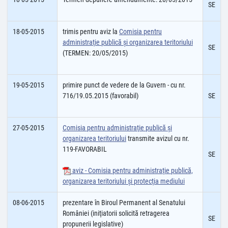
SE
18-05-2015
trimis pentru aviz la
Comisia pentru
administraţie publică şi organizarea teritoriului
SE
(TERMEN: 20/05/2015)
19-05-2015
primire punct de vedere de la Guvern - cu nr.
716/19.05.2015 (favorabil)
SE
27-05-2015
Comisia pentru administraţie publică şi
organizarea teritoriului
transmite avizul cu nr.
119-FAVORABIL
SE
aviz - Comisia pentru administraţie publică,
organizarea teritoriului şi protecţia mediului
08-06-2015
prezentare în Biroul Permanent al Senatului
României (iniţiatorii solicită retragerea
SE
propunerii legislative)