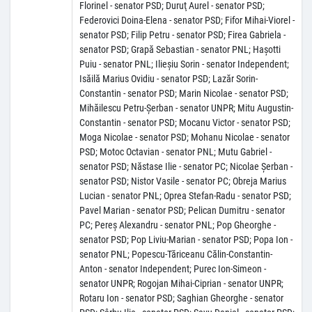
Florinel - senator PSD; Duruţ Aurel - senator PSD;
Federovici Doina-Elena - senator PSD; Fifor Mihai-Viorel -
senator PSD; Filip Petru - senator PSD; Firea Gabriela -
senator PSD; Grapă Sebastian - senator PNL; Haşotti
Puiu - senator PNL; Ilieşiu Sorin - senator Independent;
Isăilă Marius Ovidiu - senator PSD; Lazăr Sorin-
Constantin - senator PSD; Marin Nicolae - senator PSD;
Mihăilescu Petru-Şerban - senator UNPR; Mitu Augustin-
Constantin - senator PSD; Mocanu Victor - senator PSD;
Moga Nicolae - senator PSD; Mohanu Nicolae - senator
PSD; Motoc Octavian - senator PNL; Mutu Gabriel -
senator PSD; Năstase Ilie - senator PC; Nicolae Şerban -
senator PSD; Nistor Vasile - senator PC; Obreja Marius
Lucian - senator PNL; Oprea Stefan-Radu - senator PSD;
Pavel Marian - senator PSD; Pelican Dumitru - senator
PC; Pereş Alexandru - senator PNL; Pop Gheorghe -
senator PSD; Pop Liviu-Marian - senator PSD; Popa Ion -
senator PNL; Popescu-Tăriceanu Călin-Constantin-
Anton - senator Independent; Purec Ion-Simeon -
senator UNPR; Rogojan Mihai-Ciprian - senator UNPR;
Rotaru Ion - senator PSD; Saghian Gheorghe - senator