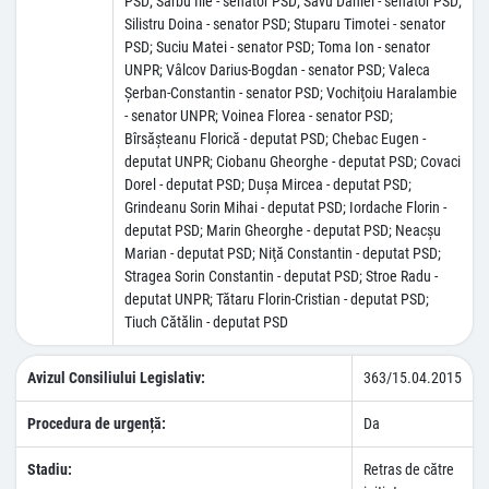
PSD; Sârbu Ilie - senator PSD; Savu Daniel - senator PSD;
Silistru Doina - senator PSD; Stuparu Timotei - senator
PSD; Suciu Matei - senator PSD; Toma Ion - senator
UNPR; Vâlcov Darius-Bogdan - senator PSD; Valeca
Şerban-Constantin - senator PSD; Vochiţoiu Haralambie
- senator UNPR; Voinea Florea - senator PSD;
Bîrsăşteanu Florică - deputat PSD; Chebac Eugen -
deputat UNPR; Ciobanu Gheorghe - deputat PSD; Covaci
Dorel - deputat PSD; Duşa Mircea - deputat PSD;
Grindeanu Sorin Mihai - deputat PSD; Iordache Florin -
deputat PSD; Marin Gheorghe - deputat PSD; Neacşu
Marian - deputat PSD; Niţă Constantin - deputat PSD;
Stragea Sorin Constantin - deputat PSD; Stroe Radu -
deputat UNPR; Tătaru Florin-Cristian - deputat PSD;
Tiuch Cătălin - deputat PSD
Avizul Consiliului Legislativ:
363/15.04.2015
Procedura de urgență:
Da
Stadiu:
Retras de către