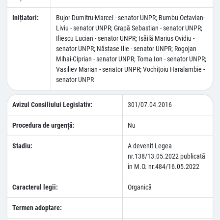
Inițiatori:
Bujor Dumitru-Marcel - senator UNPR; Bumbu Octavian-
Liviu - senator UNPR; Grapă Sebastian - senator UNPR;
Iliescu Lucian - senator UNPR; Isăilă Marius Ovidiu -
senator UNPR; Năstase Ilie - senator UNPR; Rogojan
Mihai-Ciprian - senator UNPR; Toma Ion - senator UNPR;
Vasiliev Marian - senator UNPR; Vochiţoiu Haralambie -
senator UNPR
Avizul Consiliului Legislativ:
301/07.04.2016
Procedura de urgență:
Nu
Stadiu:
A devenit Legea
nr.138/13.05.2022 publicatã
în M.O. nr.484/16.05.2022
Caracterul legii:
Organică
Termen adoptare: