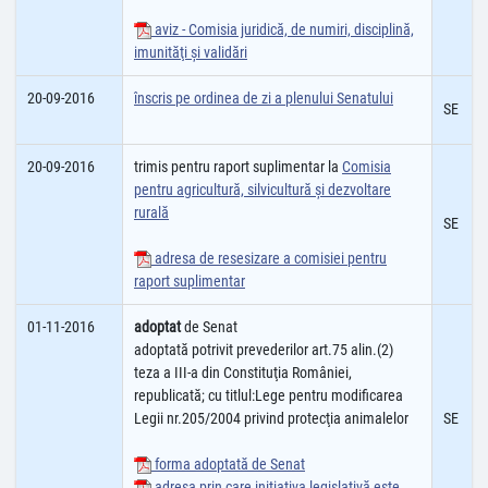
aviz - Comisia juridică, de numiri, disciplină,
imunităţi şi validări
20-09-2016
înscris pe ordinea de zi a plenului Senatului
SE
20-09-2016
trimis pentru raport suplimentar la
Comisia
pentru agricultură, silvicultură şi dezvoltare
rurală
SE
adresa de resesizare a comisiei pentru
raport suplimentar
01-11-2016
adoptat
de Senat
adoptată potrivit prevederilor art.75 alin.(2)
teza a III-a din Constituţia României,
republicată; cu titlul:Lege pentru modificarea
Legii nr.205/2004 privind protecţia animalelor
SE
forma adoptată de Senat
adresa prin care iniţiativa legislativă este