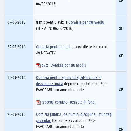
SE
06/09/2016)
07-06-2016
trimis pentru aviz la
Comisia pentru mediu
(TERMEN: 06/09/2016)
SE
22-06-2016
Comisia pentru mediu
transmite avizul cu nr.
49-NEGATIV
SE
aviz - Comisia pentru mediu
15-09-2016
Comisia pentru agricultură, silvicultură şi
dezvoltare rurală
depune raportul cu nr. 209-
FAVORABIL cu amendamente
SE
raportul comisiei sesizate în fond
20-09-2016
Comisia juridică, de numiri, disciplină, imunităţi
şi validări
transmite avizul cu nr. 229-
FAVORABIL cu amendamente
SE