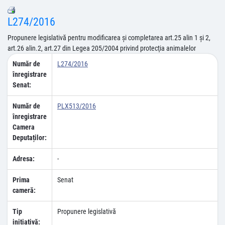
L274/2016
Propunere legislativă pentru modificarea şi completarea art.25 alin 1 şi 2,
art.26 alin.2, art.27 din Legea 205/2004 privind protecţia animalelor
Număr de
L274/2016
înregistrare
Senat:
Număr de
PLX513/2016
înregistrare
Camera
Deputaților:
Adresa:
-
Prima
Senat
cameră:
Tip
Propunere legislativă
inițiativă: