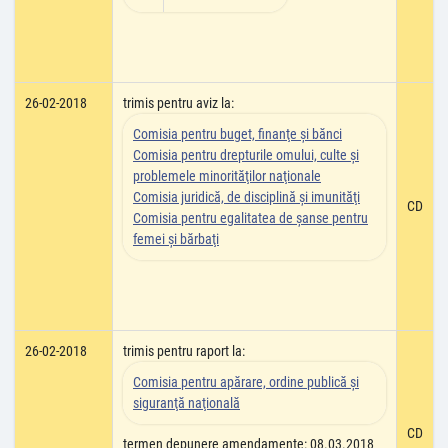
26-02-2018
trimis pentru aviz la:
Comisia pentru buget, finanţe şi bănci
Comisia pentru drepturile omului, culte şi
problemele minorităţilor naţionale
Comisia juridică, de disciplină şi imunităţi
CD
Comisia pentru egalitatea de şanse pentru
femei şi bărbaţi
26-02-2018
trimis pentru raport la:
Comisia pentru apărare, ordine publică şi
siguranţă naţională
CD
termen depunere amendamente: 08.03.2018