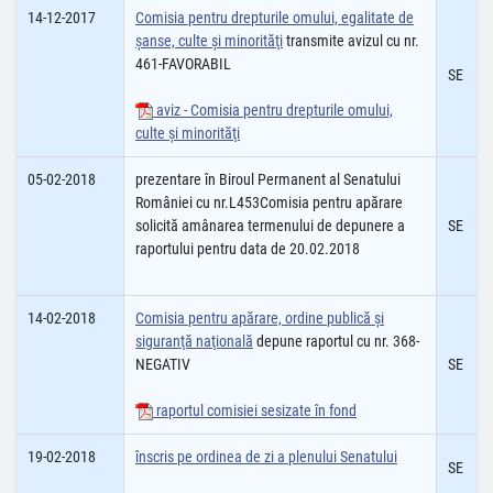
14-12-2017
Comisia pentru drepturile omului, egalitate de
șanse, culte şi minorităţi
transmite avizul cu nr.
461-FAVORABIL
SE
aviz - Comisia pentru drepturile omului,
culte şi minorităţi
05-02-2018
prezentare în Biroul Permanent al Senatului
României cu nr.L453Comisia pentru apărare
solicită amânarea termenului de depunere a
SE
raportului pentru data de 20.02.2018
14-02-2018
Comisia pentru apărare, ordine publică şi
siguranţă naţională
depune raportul cu nr. 368-
NEGATIV
SE
raportul comisiei sesizate în fond
19-02-2018
înscris pe ordinea de zi a plenului Senatului
SE