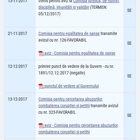
13-11-2017
trimis pentru aviz la
Comisia juridică, de numiri,
disciplină, imunităţi şi validări
(TERMEN:
SE
05/12/2017)
21-11-2017
Comisia pentru egalitatea de şanse
transmite
avizul cu nr. 126-FAVORABIL
SE
aviz - Comisia pentru egalitatea de şanse
12-12-2017
primire punct de vedere de la Guvern - cu nr.
1891/12.12.2017 (negativ)
SE
punctul de vedere al Guvernului
13-12-2017
Comisia pentru cercetarea abuzurilor,
combaterea corupției și petiții
transmite avizul
cu nr. 325-FAVORABIL
SE
aviz - Comisia pentru cercetarea abuzurilor,
combaterea corupţiei şi petiţii