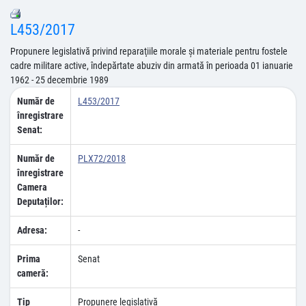
L453/2017
Propunere legislativă privind reparaţiile morale şi materiale pentru fostele
cadre militare active, îndepărtate abuziv din armată în perioada 01 ianuarie
1962 - 25 decembrie 1989
Număr de
L453/2017
înregistrare
Senat:
Număr de
PLX72/2018
înregistrare
Camera
Deputaților:
Adresa:
-
Prima
Senat
cameră:
Tip
Propunere legislativă