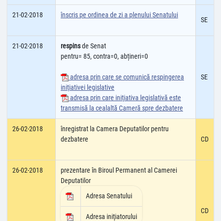
21-02-2018
înscris pe ordinea de zi a plenului Senatului
SE
21-02-2018
respins
de Senat
pentru= 85, contra=0, abțineri=0
adresa prin care se comunică respingerea
SE
iniţiativei legislative
adresa prin care iniţiativa legislativă este
transmisă la cealaltă Cameră spre dezbatere
26-02-2018
înregistrat la Camera Deputatilor pentru
dezbatere
CD
26-02-2018
prezentare în Biroul Permanent al Camerei
Deputatilor
Adresa Senatului
CD
Adresa iniţiatorului