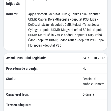
inițiativă:
Inițiatori:
Apjok Norbert - deputat UDMR; Benkő Erika - deputat
UDMR; Căprar Dorel-Gheorghe - deputat PSD; Erdei-
Dolóczki István - deputat UDMR; Kulcsár-Terza József-
György - deputat UDMR; Magyar Loránd-Bálint - deputat
UDMR; Matei Călin-Vasile-Andrei - deputat PSD; Szabó
Ödön - deputat UDMR; Todor Adrian - deputat PSD; Tripa
Florin-Dan - deputat PSD
Avizul Consiliului Legislativ:
841/13.10.2017
Procedura de urgență:
Nu
Stadiu:
Respins de
ambele Camere
Caracterul legii:
Ordinară
Termen adoptare: