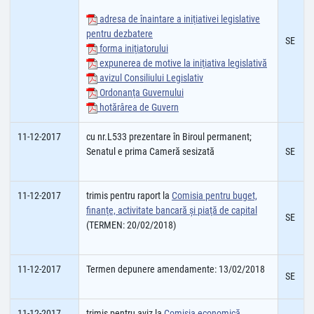
adresa de înaintare a iniţiativei legislative
pentru dezbatere
SE
forma iniţiatorului
expunerea de motive la iniţiativa legislativă
avizul Consiliului Legislativ
Ordonanţa Guvernului
hotărârea de Guvern
11-12-2017
cu nr.L533 prezentare în Biroul permanent;
Senatul e prima Cameră sesizată
SE
11-12-2017
trimis pentru raport la
Comisia pentru buget,
finanţe, activitate bancară şi piaţă de capital
SE
(TERMEN: 20/02/2018)
11-12-2017
Termen depunere amendamente: 13/02/2018
SE
11-12-2017
trimis pentru aviz la
Comisia economică,