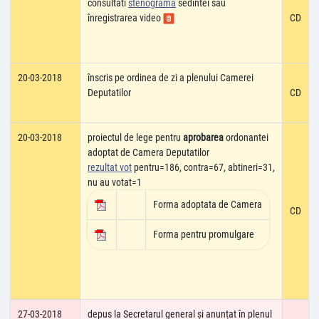
consultati
stenograma
sedintei sau
înregistrarea video
CD
20-03-2018
înscris pe ordinea de zi a plenului Camerei
Deputatilor
CD
20-03-2018
proiectul de lege pentru
aprobarea
ordonantei
adoptat de Camera Deputatilor
rezultat vot
pentru=186, contra=67, abtineri=31,
nu au votat=1
Forma adoptata de Camera
CD
Forma pentru promulgare
27-03-2018
depus la Secretarul general și anunțat în plenul