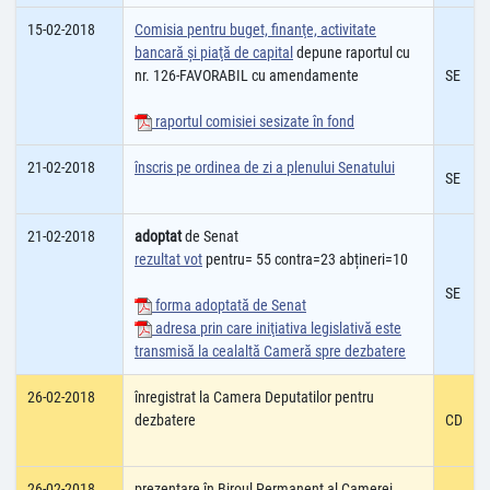
15-02-2018
Comisia pentru buget, finanţe, activitate
bancară şi piaţă de capital
depune raportul cu
nr. 126-FAVORABIL cu amendamente
SE
raportul comisiei sesizate în fond
21-02-2018
înscris pe ordinea de zi a plenului Senatului
SE
21-02-2018
adoptat
de Senat
rezultat vot
pentru= 55 contra=23 abțineri=10
SE
forma adoptată de Senat
adresa prin care iniţiativa legislativă este
transmisă la cealaltă Cameră spre dezbatere
26-02-2018
înregistrat la Camera Deputatilor pentru
dezbatere
CD
26-02-2018
prezentare în Biroul Permanent al Camerei