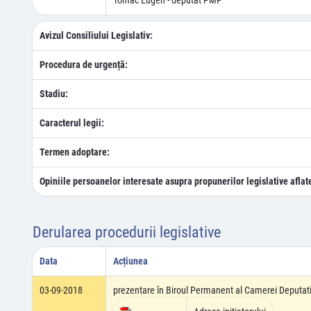
Tomac Eugen - deputat PMP
Avizul Consiliului Legislativ:
Procedura de urgență:
Stadiu:
Caracterul legii:
Termen adoptare:
Opiniile persoanelor interesate asupra propunerilor legislative aflat
Derularea procedurii legislative
Data
Acțiunea
03-09-2018
prezentare în Biroul Permanent al Camerei Deputati