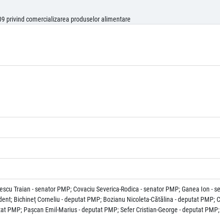
09 privind comercializarea produselor alimentare
escu Traian - senator PMP; Covaciu Severica-Rodica - senator PMP; Ganea Ion - s
dent; Bichineţ Corneliu - deputat PMP; Bozianu Nicoleta-Cătălina - deputat PMP; C
tat PMP; Paşcan Emil-Marius - deputat PMP; Sefer Cristian-George - deputat PMP;