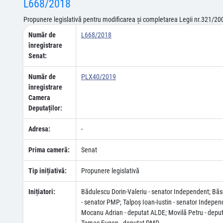
L668/2018
Propunere legislativă pentru modificarea şi completarea Legii nr.321/20
Număr de
L668/2018
înregistrare
Senat:
Număr de
PLX40/2019
înregistrare
Camera
Deputaților:
Adresa:
-
Prima cameră:
Senat
Tip inițiativă:
Propunere legislativă
Inițiatori:
Bădulescu Dorin-Valeriu - senator Independent; Băs
- senator PMP; Talpoş Ioan-Iustin - senator Indepen
Mocanu Adrian - deputat ALDE; Movilă Petru - depu