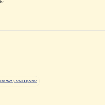
lor
limentară şi servicii specifice