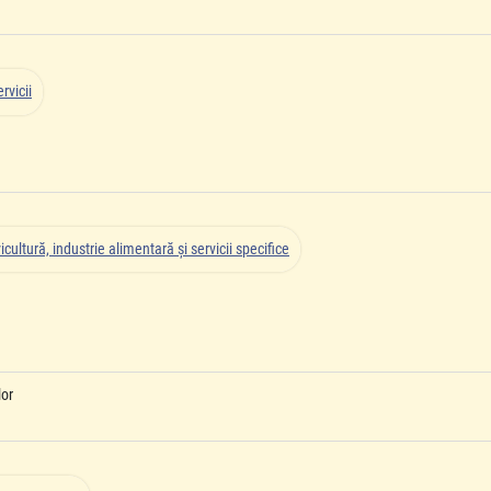
rvicii
icultură, industrie alimentară şi servicii specifice
lor