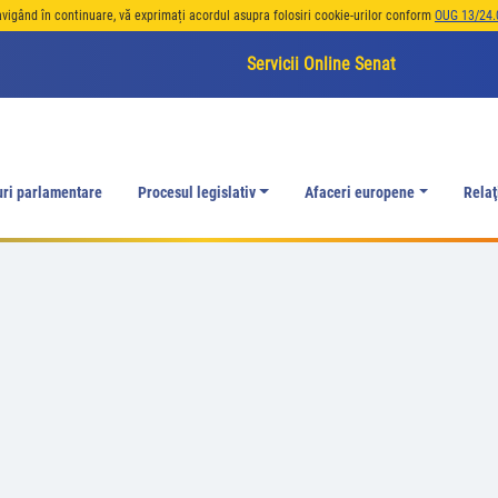
avigând în continuare, vă exprimați acordul asupra folosiri cookie-urilor conform
OUG 13/24.
Servicii Online Senat
uri parlamentare
Procesul legislativ
Afaceri europene
Relaţ