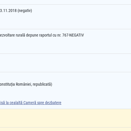
23.11.2018 (negativ)
 dezvoltare rurală depune raportul cu nr. 767-NEGATIV
 Constituţia României, republicată)
smisă la cealaltă Cameră spre dezbatere