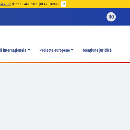
04.2012
și REGULAMENTUL (UE) 2016/679.
OK
RO
ii internaţionale
Proiecte europene
Mențiune juridică