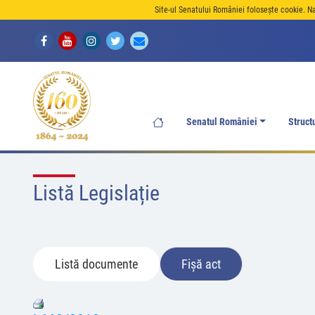
Site-ul Senatului României folosește cookie. N
Senatul României
Struct
Listă Legislație
Listă documente
Fișă act