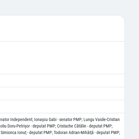
enator Independent; Ionaşcu Gabi - senator PMP; Lungu Vasile-Cristian
oliu Doru-Petrişor - deputat PMP; Cristache Cătălin - deputat PMP;
 Simionca Ionuţ - deputat PMP; Todoran Adrian-Mihăiţă - deputat PMP;