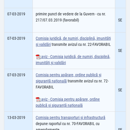
07-03-2019
primire punct de vedere de la Guvern - cu nr.
217/07.03.2019 (favorabil)
SE
07-03-2019
Comisia juridică, de numiri, disciplină, imunităţi
şi validări
transmite avizul cu nr. 22-FAVORABIL
SE
aviz - Comisia juridică, de numiri, disciplină,
imunităţi şi validări
07-03-2019
Comisia pentru apărare, ordine publică şi
siguranţă naţională
transmite avizul cu nr. 72-
FAVORABIL
SE
aviz - Comisia pentru apărare, ordine
publică şi siguranţă naţională
13-03-2019
Comisia pentru transporturi şi infrastructură
depune raportul cu nr. 70-FAVORABIL cu
amendamente
SE