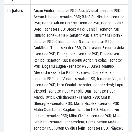
Inițiatori:
Arcan Emilia - senator PSD; Arcaş Viorel - senator PSD;
Avram Nicolae - senator PSD; Bădălău Niculae - senator
PSD; Benea Adrian-Dragoș - senator PSD; Bodog Florian
Dorel - senator PSD; Breaz Valer-Daniel - senator PSD;
Butunoi Ionel-Daniel - senator PSD; Cârciumaru Florin -
senator PSD; Chisăliţă Ioan-Narcis - senator PSD;
Corlăţean Titus - senator PSD; Craioveanu Elena-Lavinia
- senator PSD; Deneş Ioan - senator PSD; Diaconescu
Renică - senator PSD; Diaconu Adrian-Nicolae - senator
PSD; Dogariu Eugen - senator PSD; Dunca Marius-
Alexandru - senator PSD; Federovici Doina-Elena -
senator PSD; Ilea Vasile - senator PSD; Iordache Virginel
- senator PSD; Iriza Scarlat - senator Independent; Lupu
Victorel - senator PSD; Manoliu Dan - senator PSD;
Marciu Ovidiu-Cristian-Dan - senator PSD; Marin
Gheorghe - senator PSD; Marin Nicolae - senator PSD;
Matei Constantin-Bogdan - senator PSD; Mazilu Liviu-
Lucian - senator PSD; Mihu Ștefan - senator PSD; Mirea
Siminica - senator Independent; Oprea Stefan-Radu -
senator PSD; Orţan Ovidiu-Florin - senator PSD; Pănescu