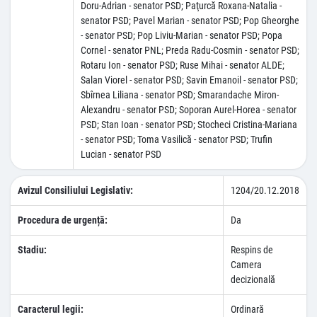
Doru-Adrian - senator PSD; Paţurcă Roxana-Natalia -
senator PSD; Pavel Marian - senator PSD; Pop Gheorghe
- senator PSD; Pop Liviu-Marian - senator PSD; Popa
Cornel - senator PNL; Preda Radu-Cosmin - senator PSD;
Rotaru Ion - senator PSD; Ruse Mihai - senator ALDE;
Salan Viorel - senator PSD; Savin Emanoil - senator PSD;
Sbîrnea Liliana - senator PSD; Smarandache Miron-
Alexandru - senator PSD; Soporan Aurel-Horea - senator
PSD; Stan Ioan - senator PSD; Stocheci Cristina-Mariana
- senator PSD; Toma Vasilică - senator PSD; Trufin
Lucian - senator PSD
Avizul Consiliului Legislativ:
1204/20.12.2018
Procedura de urgență:
Da
Stadiu:
Respins de
Camera
decizională
Caracterul legii:
Ordinară