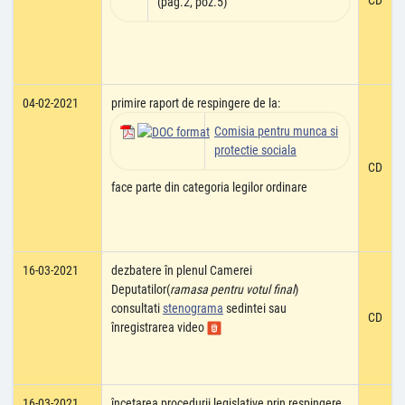
CD
(pag.2, poz.5)
04-02-2021
primire raport de respingere de la:
Comisia pentru munca si
protectie sociala
CD
face parte din categoria legilor ordinare
16-03-2021
dezbatere în plenul Camerei
Deputatilor(
ramasa pentru votul final
)
consultati
stenograma
sedintei sau
CD
înregistrarea video
16-03-2021
încetarea procedurii legislative prin respingere