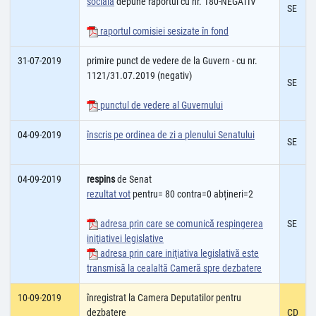
socială
depune raportul cu nr. 180-NEGATIV
SE
raportul comisiei sesizate în fond
31-07-2019
primire punct de vedere de la Guvern - cu nr.
1121/31.07.2019 (negativ)
SE
punctul de vedere al Guvernului
04-09-2019
înscris pe ordinea de zi a plenului Senatului
SE
04-09-2019
respins
de Senat
rezultat vot
pentru= 80 contra=0 abțineri=2
adresa prin care se comunică respingerea
SE
iniţiativei legislative
adresa prin care iniţiativa legislativă este
transmisă la cealaltă Cameră spre dezbatere
10-09-2019
înregistrat la Camera Deputatilor pentru
dezbatere
CD