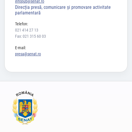
infopub@senat.ro
Direcția presă, comunicare și promovare activitate
parlamentară
Telefon:
021 414 27 13
Fax: 021 315 60 03
E-mail:
presa@senat.ro