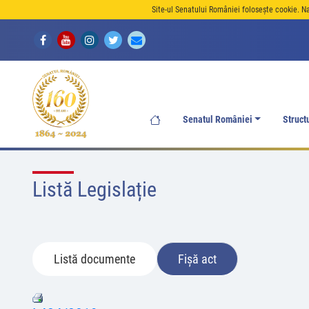
Site-ul Senatului României folosește cookie. N
Senatul României
Struct
Listă Legislație
Listă documente
Fișă act