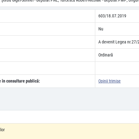
; Ştirbu Gigel-Sorinel - deputat PNL; Turcescu Robert-Nicolae - deputat PMP; Un
603/18.07.2019
Nu
A devenit Legea nr.27/
Ordinară
e în consultare publică:
Opinii trimise
lor