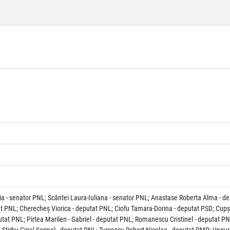
ia - senator PNL; Scântei Laura-Iuliana - senator PNL; Anastase Roberta Alma - 
 PNL; Cherecheş Viorica - deputat PNL; Ciofu Tamara-Dorina - deputat PSD; Cupşa 
tat PNL; Pirtea Marilen - Gabriel - deputat PNL; Romanescu Cristinel - deputat PN