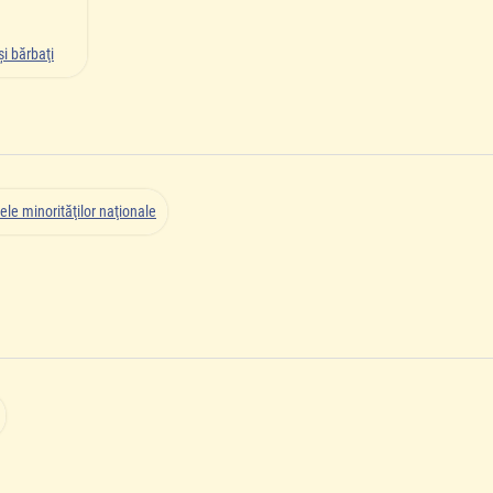
i bărbaţi
ele minorităţilor naţionale