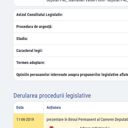
deputat PNL; Stamatian Vasile-Florin - deputat PNL
Avizul Consiliului Legislativ:
Procedura de urgență:
Stadiu:
Caracterul legii:
Termen adoptare:
Opiniile persoanelor interesate asupra propunerilor legislative aflat
Derularea procedurii legislative
Data
Acțiunea
11-06-2019
prezentare în Biroul Permanent al Camerei Deputati