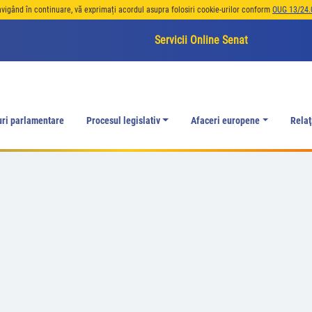
avigând în continuare, vă exprimați acordul asupra folosiri cookie-urilor conform
OUG 13/24.
Servicii Online Senat
uri parlamentare
Procesul legislativ
Afaceri europene
Relaţ