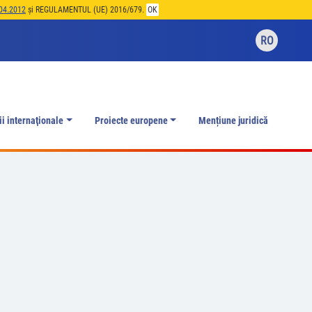
04.2012
și REGULAMENTUL (UE) 2016/679.
OK
RO
ii internaţionale
Proiecte europene
Mențiune juridică