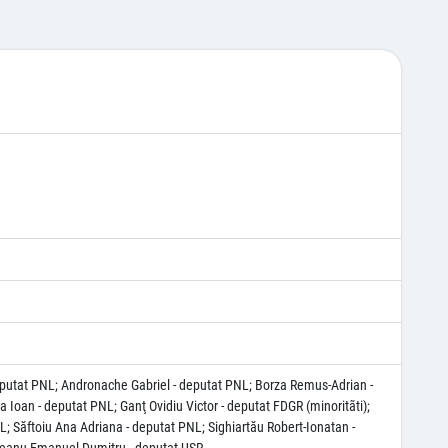
deputat PNL; Andronache Gabriel - deputat PNL; Borza Remus-Adrian -
Ioan - deputat PNL; Ganţ Ovidiu Victor - deputat FDGR (minoritãti);
L; Săftoiu Ana Adriana - deputat PNL; Sighiartău Robert-Ionatan -