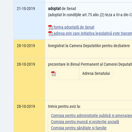
21-10-2019
adoptat
de Senat
(adoptat în condiţiile art.75 alin.(2) teza a III-a din
forma adoptată de Senat
adresa prin care iniţiativa legislativă este tran
28-10-2019
înregistrat la Camera Deputatilor pentru dezbatere
28-10-2019
prezentare în Biroul Permanent al Camerei Deputati
Adresa Senatului
28-10-2019
trimis pentru aviz la:
Comisia pentru administraţie publică şi amenajarea
Comisia pentru muncă şi protecţie socială
Comisia pentru sănătate şi familie