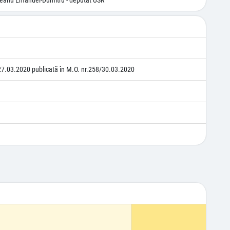
gureanu Emanuel-Dumitru - deputat USR
27.03.2020 publicatã în M.O. nr.258/30.03.2020