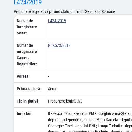
L424/2019
Propunere legislativă privind statutul Limbii Semnelor Române
Număr de
L424/2019
înregistrare
Senat:
Număr de
PLX573/2019
înregistrare
Camera
Deputaților:
Adresa:
-
Prima cameră:
Senat
Tip inițiativă:
Propunere legislativă
Inițiatori:
Băsescu Traian - senator PMP; Gorghiu Alina-Ştefan
deputat Independent; Calista Mara-Daniela - deputat
Gheorghe Tinel - deputat PNL; Lungu Tudoriţa - depu