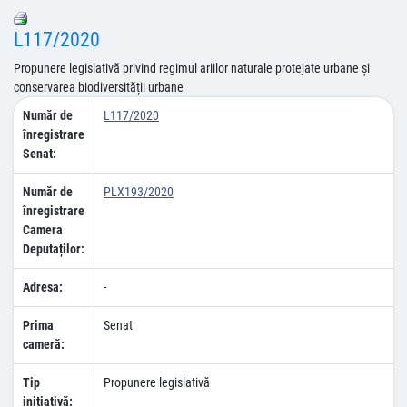
L117/2020
Propunere legislativă privind regimul ariilor naturale protejate urbane și
conservarea biodiversității urbane
Număr de
L117/2020
înregistrare
Senat:
Număr de
PLX193/2020
înregistrare
Camera
Deputaților:
Adresa:
-
Prima
Senat
cameră:
Tip
Propunere legislativă
inițiativă: