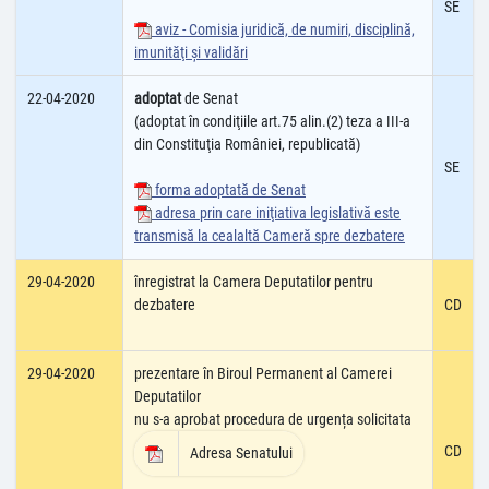
SE
aviz - Comisia juridică, de numiri, disciplină,
imunităţi şi validări
22-04-2020
adoptat
de Senat
(adoptat în condiţiile art.75 alin.(2) teza a III-a
din Constituţia României, republicată)
SE
forma adoptată de Senat
adresa prin care iniţiativa legislativă este
transmisă la cealaltă Cameră spre dezbatere
29-04-2020
înregistrat la Camera Deputatilor pentru
dezbatere
CD
29-04-2020
prezentare în Biroul Permanent al Camerei
Deputatilor
nu s-a aprobat procedura de urgența solicitata
CD
Adresa Senatului