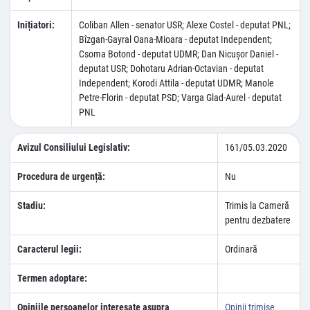
Inițiatori:
Coliban Allen - senator USR; Alexe Costel - deputat PNL;
Bîzgan-Gayral Oana-Mioara - deputat Independent;
Csoma Botond - deputat UDMR; Dan Nicuşor Daniel -
deputat USR; Dohotaru Adrian-Octavian - deputat
Independent; Korodi Attila - deputat UDMR; Manole
Petre-Florin - deputat PSD; Varga Glad-Aurel - deputat
PNL
Avizul Consiliului Legislativ:
161/05.03.2020
Procedura de urgență:
Nu
Stadiu:
Trimis la Cameră
pentru dezbatere
Caracterul legii:
Ordinară
Termen adoptare:
Opiniile persoanelor interesate asupra
Opinii trimise