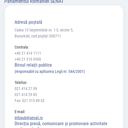
Parlamentul României SENAT
Adresă poştală
Calea 13 Septembrie nr. 1-3, sector 5,
Bucuresti, cod poștal: 050711
Centrala:
+40 21 414 1111
+40 21 316 0300
Biroul relaţii publice
(responsabil cu aplicarea Legii nr. 544/2001)
Telefon:
021 414 27 09
021 414 29 83
Fax: 021 315 89 42
E-mail:
infopub@senat.ro
Direcția presă, comunicare și promovare activitate