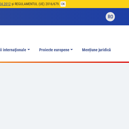
04.2012
și REGULAMENTUL (UE) 2016/679.
OK
RO
ii internaţionale
Proiecte europene
Mențiune juridică