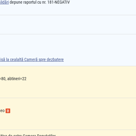
lidări
depune raportul cu nr. 181-NEGATIV
smisă la cealaltă Cameră spre dezbatere
=80, abtineri=22
ideo