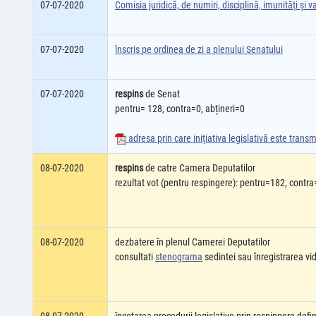
07-07-2020
Comisia juridică, de numiri, disciplină, imunităţi şi va
07-07-2020
înscris pe ordinea de zi a plenului Senatului
07-07-2020
respins
de Senat
pentru= 128, contra=0, abțineri=0
adresa prin care iniţiativa legislativă este tran
08-07-2020
respins
de catre Camera Deputatilor
rezultat vot (pentru respingere): pentru=182, contra
08-07-2020
dezbatere în plenul Camerei Deputatilor
consultati
stenograma
sedintei sau înregistrarea v