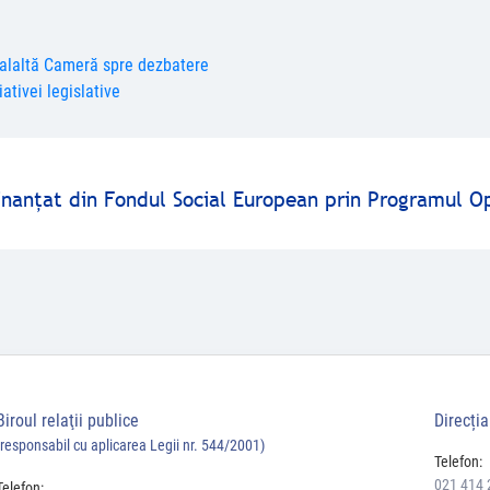
cealaltă Cameră spre dezbatere
ativei legislative
finanţat din Fondul Social European prin Programul O
Biroul relaţii publice
Direcți
(responsabil cu aplicarea Legii nr. 544/2001)
Telefon:
021 414 
Telefon: