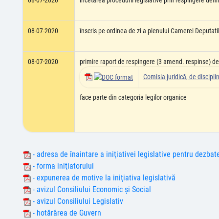
08-07-2020
încetarea procedurii legislative prin respingere def
08-07-2020
înscris pe ordinea de zi a plenului Camerei Deputati
08-07-2020
primire raport de respingere (3 amend. respinse) de 
Comisia juridică, de disciplin
face parte din categoria legilor organice
- adresa de înaintare a iniţiativei legislative pentru dezbat
- forma iniţiatorului
- expunerea de motive la iniţiativa legislativă
- avizul Consiliului Economic şi Social
- avizul Consiliului Legislativ
- hotărârea de Guvern