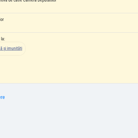
initiva de catre Camera Deputatilor
lor
la:
ă şi imunităţi
ere