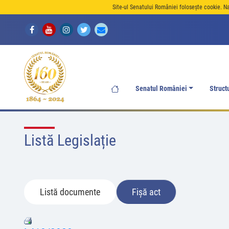
Site-ul Senatului României folosește cookie. N
Senatul României
Struct
Listă Legislație
Listă documente
Fișă act