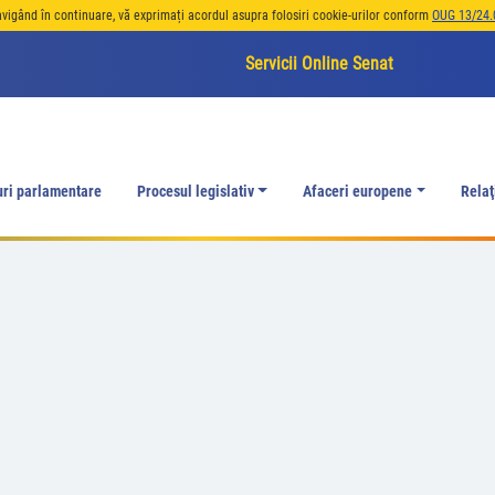
avigând în continuare, vă exprimați acordul asupra folosiri cookie-urilor conform
OUG 13/24.
Servicii Online Senat
uri parlamentare
Procesul legislativ
Afaceri europene
Relaţ