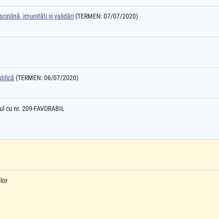
ciplină, imunităţi şi validări
(TERMEN: 07/07/2020)
ublică
(TERMEN: 06/07/2020)
ul cu nr. 209-FAVORABIL
lor