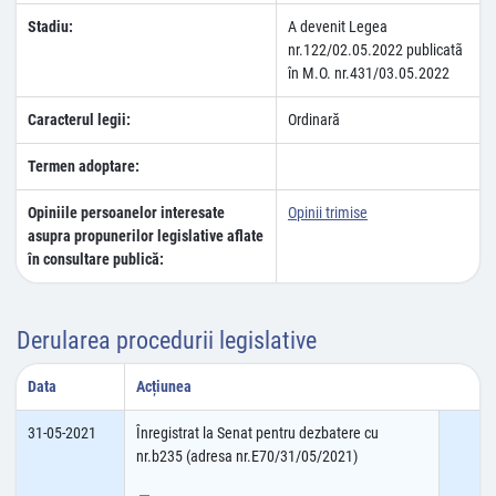
Stadiu:
A devenit Legea
nr.122/02.05.2022 publicatã
în M.O. nr.431/03.05.2022
Caracterul legii:
Ordinară
Termen adoptare:
Opiniile persoanelor interesate
Opinii trimise
asupra propunerilor legislative aflate
în consultare publică:
Derularea procedurii legislative
Data
Acțiunea
31-05-2021
Înregistrat la Senat pentru dezbatere cu
nr.b235 (adresa nr.E70/31/05/2021)