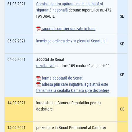
31-08-2021
Comisia pentru apărare, ordine publică şi
siguranţă naţională
depune raportul cu nr. 472-
FAVORABIL
SE
raportul comisiei sesizate în fond
06-09-2021
înscris pe ordinea de zi a plenului Senatului
SE
06-09-2021
adoptat
de Senat
rezultat vot
pentru= 109 contra=0 abțineri=11
SE
forma adoptată de Senat
adresa prin care iniţiativa legislativă este
transmisă la cealaltă Cameră spre dezbatere
14-09-2021
înregistrat la Camera Deputatilor pentru
dezbatere
CD
14-09-2021
prezentare în Biroul Permanent al Camerei