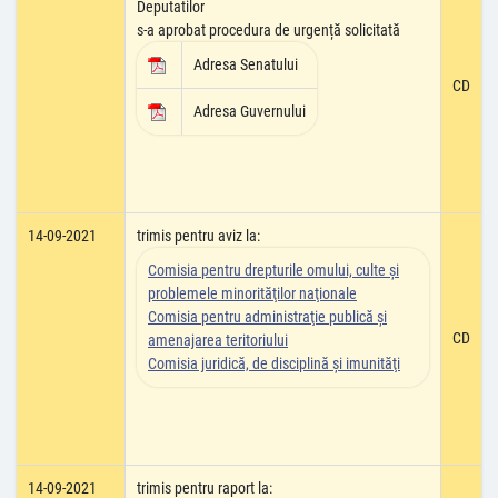
Deputatilor
s-a aprobat procedura de urgență solicitată
Adresa Senatului
CD
Adresa Guvernului
14-09-2021
trimis pentru aviz la:
Comisia pentru drepturile omului, culte şi
problemele minorităţilor naţionale
Comisia pentru administraţie publică şi
CD
amenajarea teritoriului
Comisia juridică, de disciplină şi imunităţi
14-09-2021
trimis pentru raport la: