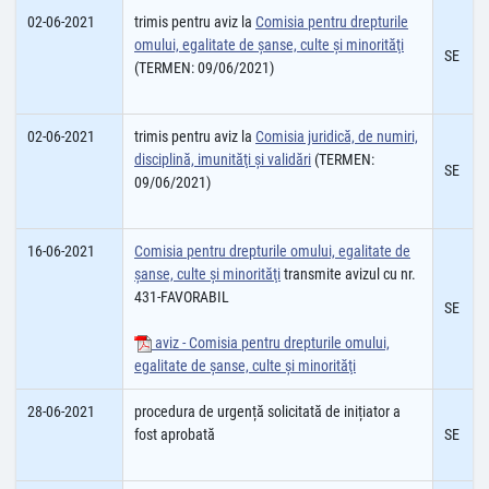
02-06-2021
trimis pentru aviz la
Comisia pentru drepturile
omului, egalitate de şanse, culte şi minorităţi
SE
(TERMEN: 09/06/2021)
02-06-2021
trimis pentru aviz la
Comisia juridică, de numiri,
disciplină, imunităţi şi validări
(TERMEN:
SE
09/06/2021)
16-06-2021
Comisia pentru drepturile omului, egalitate de
șanse, culte şi minorităţi
transmite avizul cu nr.
431-FAVORABIL
SE
aviz - Comisia pentru drepturile omului,
egalitate de şanse, culte şi minorităţi
28-06-2021
procedura de urgență solicitată de inițiator a
fost aprobată
SE