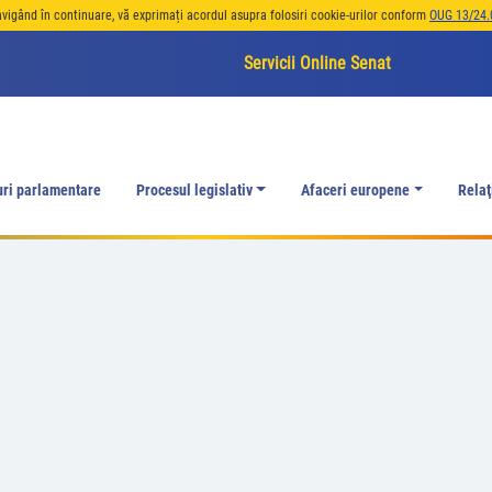
avigând în continuare, vă exprimați acordul asupra folosiri cookie-urilor conform
OUG 13/24.
Servicii Online Senat
uri parlamentare
Procesul legislativ
Afaceri europene
Relaţ