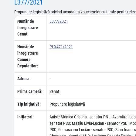
L377/2021
Propunere legislativă privind acordarea voucherelor culturale pentru elev
Număr de
L377/2021
înregistrare
Senat:
Număr de
PLX471/2021
înregistrare
Camera
Deputaților:
Adresa:
-
Prima cameră:
Senat
Tip inițiativă:
Propunere legislativă
Inițiatori:
Anisie Monica-Cristina - senator PNL; Azamfirei Leo
senator PSD; Mazilu Liviu-Lucian - senator PSD; Moc
PSD; Romaşcanu Lucian - senator PSD; Stan Ioan - sen