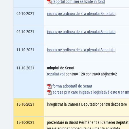
raportul comisiei sesizate în fond
04-10-2021
înscris pe ordinea de zi a plenului Senatului
06-10-2021
înscris pe ordinea de zi a plenului Senatului
11-10-2021
înscris pe ordinea de zi a plenului Senatului
11-10-2021
adoptat
de Senat
rezultat vot
pentru= 128 contra=0 abțineri=2
forma adoptată de Senat
adresa prin care iniţiativa legislativă este tran
18-10-2021
înregistrat la Camera Deputatilor pentru dezbatere
18-10-2021
prezentare în Biroul Permanent al Camerei Deputati
nu s-a aprobat procedura de urgența solicitata