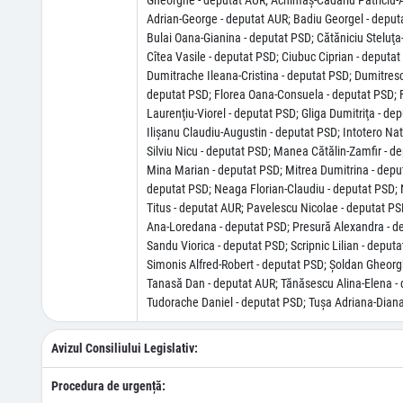
Gheorghe - deputat AUR; Achimaş-Cadariu Patriciu-A
Adrian-George - deputat AUR; Badiu Georgel - deput
Bulai Oana-Gianina - deputat PSD; Cătăniciu Steluţa-
Cîtea Vasile - deputat PSD; Ciubuc Ciprian - deputa
Dumitrache Ileana-Cristina - deputat PSD; Dumitresc
deputat PSD; Florea Oana-Consuela - deputat PSD; Fl
Laurenţiu-Viorel - deputat PSD; Gliga Dumitriţa - de
Ilişanu Claudiu-Augustin - deputat PSD; Intotero Na
Silviu Nicu - deputat PSD; Manea Cătălin-Zamfir - d
Mina Marian - deputat PSD; Mitrea Dumitrina - depu
deputat PSD; Neaga Florian-Claudiu - deputat PSD; 
Titus - deputat AUR; Pavelescu Nicolae - deputat P
Ana-Loredana - deputat PSD; Presură Alexandra - de
Sandu Viorica - deputat PSD; Scripnic Lilian - depu
Simonis Alfred-Robert - deputat PSD; Şoldan Gheorghe
Tanasă Dan - deputat AUR; Tănăsescu Alina-Elena - d
Tudorache Daniel - deputat PSD; Tuşa Adriana-Diana 
Avizul Consiliului Legislativ:
Procedura de urgență: