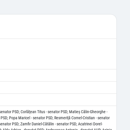
senator PSD; Corlăţean Titus - senator PSD; Matieş Călin-Gheorghe -
 PSD; Popa Maricel - senator PSD; Resmeriţă Cornel-Cristian - senator
senator PSD; Zamfir Daniel-Cătălin - senator PSD; Acatrinei Dorel-