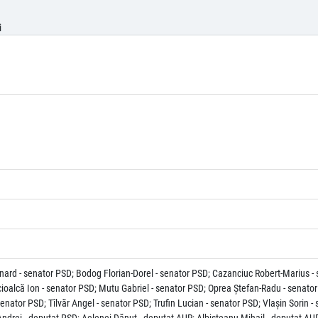
i
nard - senator PSD; Bodog Florian-Dorel - senator PSD; Cazanciuc Robert-Marius - 
ioalcă Ion - senator PSD; Mutu Gabriel - senator PSD; Oprea Ştefan-Radu - senator
ator PSD; Tîlvăr Angel - senator PSD; Trufin Lucian - senator PSD; Vlaşin Sorin - 