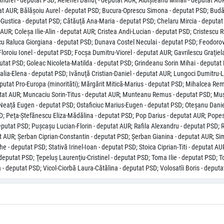
ndrei - deputat PSD; Aelenei Dănuţ - deputat AUR; Albişteanu Mihail - deputat AUR
at AUR; Bălăşoiu Aurel - deputat PSD; Bucura-Oprescu Simona - deputat PSD; Budăi
Gustica - deputat PSD; Cătăuţă Ana-Maria - deputat PSD; Chelaru Mircia - deputat A
t AUR; Coleşa Ilie-Alin - deputat AUR; Cristea Andi-Lucian - deputat PSD; Cristes
u Raluca Giorgiana - deputat PSD; Dunava Costel Neculai - deputat PSD; Feodorov L
oroiu Ionel - deputat PSD; Focşa Dumitru-Viorel - deputat AUR; Gavrilescu Graţie
putat PSD; Goleac Nicoleta-Matilda - deputat PSD; Grindeanu Sorin Mihai - deputat 
talia-Elena - deputat PSD; Ivănuţă Cristian-Daniel - deputat AUR; Lungoci Dumitr
eputat Pro-Europa (minoritãti); Mărgărit Mitică-Marius - deputat PSD; Mihalcea R
tat AUR; Muncaciu Sorin-Titus - deputat AUR; Munteanu Remus - deputat PSD; Muşo
Neaţă Eugen - deputat PSD; Ostaficiuc Marius-Eugen - deputat PSD; Oteşanu Daniel
SD; Peţa-Ştefănescu Eliza-Mădălina - deputat PSD; Pop Darius - deputat AUR; Pope
putat PSD; Puşcaşu Lucian-Florin - deputat AUR; Rafila Alexandru - deputat PSD; 
tat AUR; Şerban Ciprian-Constantin - deputat PSD; Şerban Gianina - deputat AUR; 
 - deputat PSD; Stativă Irinel-Ioan - deputat PSD; Stoica Ciprian-Titi - deputat AU
eputat PSD; Ţepeluş Laurenţiu-Cristinel - deputat PSD; Toma Ilie - deputat PSD; 
- deputat PSD; Vicol-Ciorbă Laura-Cătălina - deputat PSD; Volosatîi Boris - deput