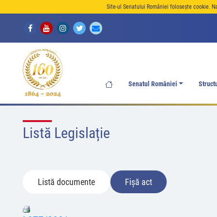
Site-ul Senatului României folosește cookie. N
Senatul României
Struct
Listă Legislație
Listă documente
Fișă act