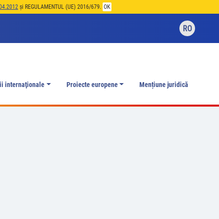
04.2012
și REGULAMENTUL (UE) 2016/679.
OK
RO
ii internaţionale
Proiecte europene
Mențiune juridică