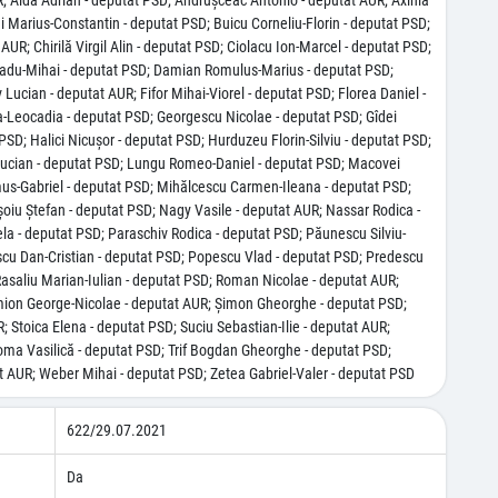
; Alda Adrian - deputat PSD; Andruşceac Antonio - deputat AUR; Axinia
 Marius-Constantin - deputat PSD; Buicu Corneliu-Florin - deputat PSD;
UR; Chirilă Virgil Alin - deputat PSD; Ciolacu Ion-Marcel - deputat PSD;
cu Radu-Mihai - deputat PSD; Damian Romulus-Marius - deputat PSD;
ucian - deputat AUR; Fifor Mihai-Viorel - deputat PSD; Florea Daniel -
la-Leocadia - deputat PSD; Georgescu Nicolae - deputat PSD; Gîdei
PSD; Halici Nicuşor - deputat PSD; Hurduzeu Florin-Silviu - deputat PSD;
u-Lucian - deputat PSD; Lungu Romeo-Daniel - deputat PSD; Macovei
emus-Gabriel - deputat PSD; Mihălcescu Carmen-Ileana - deputat PSD;
iu Ştefan - deputat PSD; Nagy Vasile - deputat AUR; Nassar Rodica -
a - deputat PSD; Paraschiv Rodica - deputat PSD; Păunescu Silviu-
scu Dan-Cristian - deputat PSD; Popescu Vlad - deputat PSD; Predescu
Rasaliu Marian-Iulian - deputat PSD; Roman Nicolae - deputat AUR;
Simion George-Nicolae - deputat AUR; Şimon Gheorghe - deputat PSD;
R; Stoica Elena - deputat PSD; Suciu Sebastian-Ilie - deputat AUR;
Toma Vasilică - deputat PSD; Trif Bogdan Gheorghe - deputat PSD;
at AUR; Weber Mihai - deputat PSD; Zetea Gabriel-Valer - deputat PSD
622/29.07.2021
Da