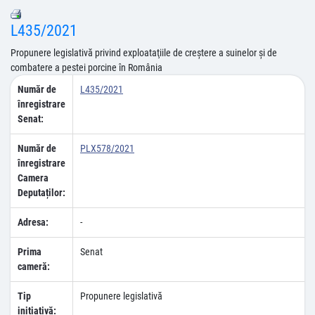
L435/2021
Propunere legislativă privind exploataţiile de creştere a suinelor şi de
combatere a pestei porcine în România
Număr de
L435/2021
înregistrare
Senat:
Număr de
PLX578/2021
înregistrare
Camera
Deputaților:
Adresa:
-
Prima
Senat
cameră:
Tip
Propunere legislativă
inițiativă: