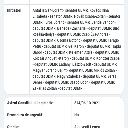
Inițiatori:
Antal István-Loránt - senator UDMR; Kovács Irina
Elisabeta - senator UDMR; Novák Csaba-Zoltán - senator
UDMR; Turos Lóránd - senator UDMR; Bende Sándor -
deputat UDMR; Benedek Zacharie - deputat UDMR; Biró
Rozália-Ibolya - deputat UDMR; Csép Éva-Andrea -
deputat UDMR; Csoma Botond - deputat UDMR; Farago
Petru - deputat UDMR; Gál Károly - deputat UDMR; Hajdu
Gábor - deputat UDMR; Kelemen Attila - deputat UDMR;
Kolcsár Anquetil-Károly - deputat UDMR; Könczei Csaba
- deputat UDMR; Ladányi László-Zsolt - deputat UDMR;
Magyar Loránd-Bálint - deputat UDMR; Miklós Zoltán -
deputat UDMR; Nagy Szabolcs - deputat UDMR; Seres
Denes - deputat UDMR; Szabó Ödön - deputat UDMR;
Zakarias Zoltán - deputat UDMR
Avizul Consiliului Legislativ:
814/06.10.2021
Procedura de urgență:
Nu
Stadiu:
A devenit Legea