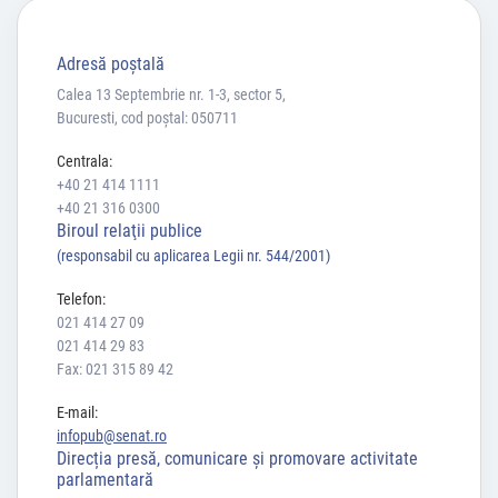
Adresă poştală
Calea 13 Septembrie nr. 1-3, sector 5,
Bucuresti, cod poștal: 050711
Centrala:
+40 21 414 1111
+40 21 316 0300
Biroul relaţii publice
(responsabil cu aplicarea Legii nr. 544/2001)
Telefon:
021 414 27 09
021 414 29 83
Fax: 021 315 89 42
E-mail:
infopub@senat.ro
Direcția presă, comunicare și promovare activitate
parlamentară