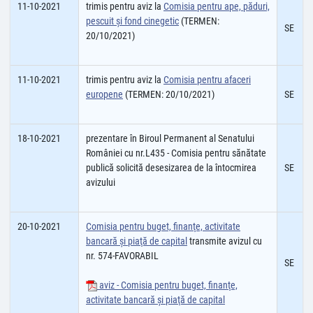
11-10-2021
trimis pentru aviz la
Comisia pentru ape, păduri,
pescuit şi fond cinegetic
(TERMEN:
SE
20/10/2021)
11-10-2021
trimis pentru aviz la
Comisia pentru afaceri
europene
(TERMEN: 20/10/2021)
SE
18-10-2021
prezentare în Biroul Permanent al Senatului
României cu nr.L435 - Comisia pentru sănătate
publică solicită desesizarea de la întocmirea
SE
avizului
20-10-2021
Comisia pentru buget, finanţe, activitate
bancară şi piaţă de capital
transmite avizul cu
nr. 574-FAVORABIL
SE
aviz - Comisia pentru buget, finanţe,
activitate bancară şi piaţă de capital