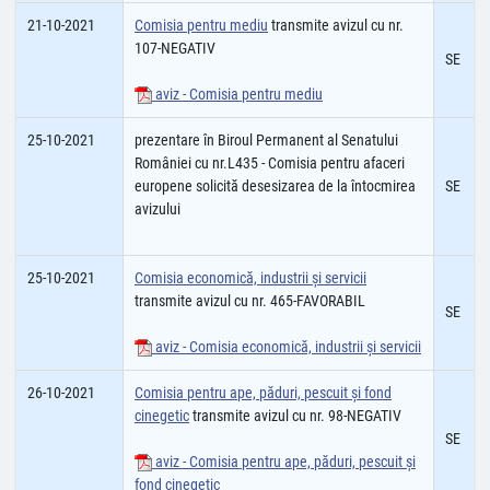
21-10-2021
Comisia pentru mediu
transmite avizul cu nr.
107-NEGATIV
SE
aviz - Comisia pentru mediu
25-10-2021
prezentare în Biroul Permanent al Senatului
României cu nr.L435 - Comisia pentru afaceri
europene solicită desesizarea de la întocmirea
SE
avizului
25-10-2021
Comisia economică, industrii şi servicii
transmite avizul cu nr. 465-FAVORABIL
SE
aviz - Comisia economică, industrii şi servicii
26-10-2021
Comisia pentru ape, păduri, pescuit și fond
cinegetic
transmite avizul cu nr. 98-NEGATIV
SE
aviz - Comisia pentru ape, păduri, pescuit și
fond cinegetic