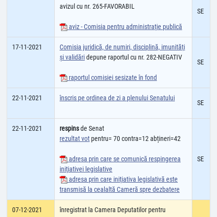
avizul cu nr. 265-FAVORABIL
SE
aviz - Comisia pentru administraţie publică
17-11-2021
Comisia juridică, de numiri, disciplină, imunităţi
şi validări
depune raportul cu nr. 282-NEGATIV
SE
raportul comisiei sesizate în fond
22-11-2021
înscris pe ordinea de zi a plenului Senatului
SE
22-11-2021
respins
de Senat
rezultat vot
pentru= 70 contra=12 abțineri=42
adresa prin care se comunică respingerea
SE
iniţiativei legislative
adresa prin care iniţiativa legislativă este
transmisă la cealaltă Cameră spre dezbatere
07-12-2021
înregistrat la Camera Deputatilor pentru