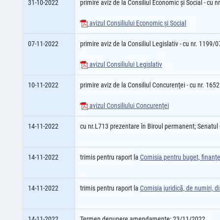
31-10-2022
primire aviz de la Consiliul Economic şi Social - cu
avizul Consiliului Economic şi Social
07-11-2022
primire aviz de la Consiliul Legislativ - cu nr. 1199/
avizul Consiliului Legislativ
10-11-2022
primire aviz de la Consiliul Concurenţei - cu nr. 16
avizul Consiliului Concurenţei
14-11-2022
cu nr.L713 prezentare în Biroul permanent; Senatu
14-11-2022
trimis pentru raport la
Comisia pentru buget, finanţe,
14-11-2022
trimis pentru raport la
Comisia juridică, de numiri, dis
14-11-2022
Termen depunere amendamente: 23/11/2022