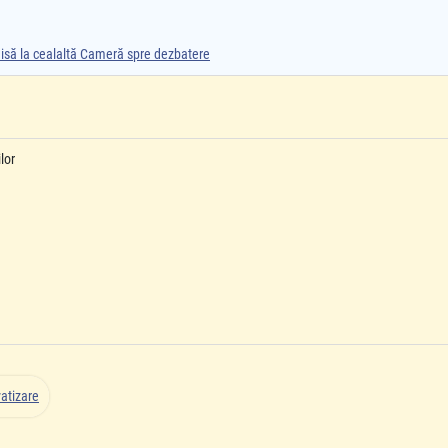
smisă la cealaltă Cameră spre dezbatere
lor
vatizare