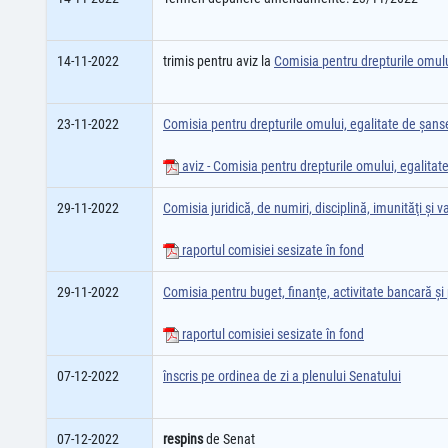
14-11-2022
trimis pentru aviz la
Comisia pentru drepturile omului
23-11-2022
Comisia pentru drepturile omului, egalitate de șanse,
aviz - Comisia pentru drepturile omului, egalitate
29-11-2022
Comisia juridică, de numiri, disciplină, imunităţi şi va
raportul comisiei sesizate în fond
29-11-2022
Comisia pentru buget, finanţe, activitate bancară şi 
raportul comisiei sesizate în fond
07-12-2022
înscris pe ordinea de zi a plenului Senatului
07-12-2022
respins
de Senat