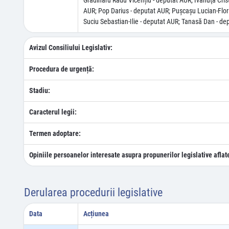
Grădinaru Radu Vicențiu - deputat AUR; Ivănuţă Cris
AUR; Pop Darius - deputat AUR; Puşcaşu Lucian-Florin
Suciu Sebastian-Ilie - deputat AUR; Tanasă Dan - dep
Avizul Consiliului Legislativ:
Procedura de urgență:
Stadiu:
Caracterul legii:
Termen adoptare:
Opiniile persoanelor interesate asupra propunerilor legislative aflat
Derularea procedurii legislative
Data
Acțiunea