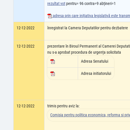
rezultat vot
pentru= 96 contra=9 abțineri=1
adresa prin care iniţiativa legislativă este tran
12-12-2022
înregistrat la Camera Deputatilor pentru dezbatere
12-12-2022
prezentare în Biroul Permanent al Camerei Deputati
nu s-a aprobat procedura de urgența solicitata
Adresa Senatului
Adresa initiatorului
12-12-2022
trimis pentru aviz la:
Comisia pentru politica economica, reforma si pri