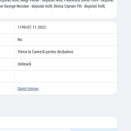
deputat AUR; Nagy Vasile - deputat AUR; Păunescu Silviu-Titus - deputat
n George-Nicolae - deputat AUR; Stoica Ciprian-Titi - deputat AUR;
1199/07.11.2022
Nu
Trimis la Cameră pentru dezbatere
Ordinară
Opinii trimise