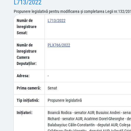
L713/2022
Propunere legislativă pentru modificarea și completarea Legii nr.132/2017
Număr de
L713/2022
înregistrare
Senat:
Număr de
PLX766/2022
înregistrare
Camera
Deputaților:
Adresa:
-
Prima cameră:
Senat
Tip inițiativă:
Propunere legislativă
Inițiatori:
Boancă Rodica - senator AUR; Busuioc Andrei - senat
Richard - senator AUR; Acatrinei Dorel-Gheorghe - d
Balabaşciuc Călin-Constantin - deputat AUR; Coleşa 