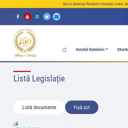
Site-ul Senatului României folosește cookie. N
Senatul României
Struct
Listă Legislație
Listă documente
Fișă act