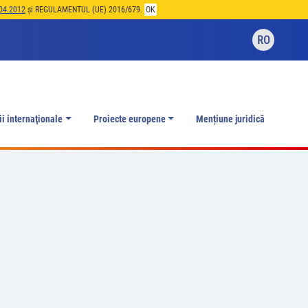
04.2012
și REGULAMENTUL (UE) 2016/679.
OK
RO
ii internaţionale
Proiecte europene
Mențiune juridică