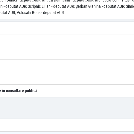
tian-Daniel - deputat AUR; Mitrea Dumitrina - deputat AUR; Muncaciu Sorin-Titus - 
 - deputat AUR; Scripnic Lilian - deputat AUR; Şerban Gianina - deputat AUR; Simio
utat AUR; Volosatîi Boris - deputat AUR
e în consultare publică: