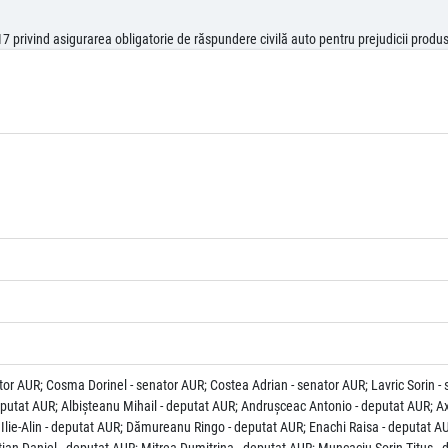
 privind asigurarea obligatorie de răspundere civilă auto pentru prejudicii produse
or AUR; Cosma Dorinel - senator AUR; Costea Adrian - senator AUR; Lavric Sorin - 
eputat AUR; Albişteanu Mihail - deputat AUR; Andruşceac Antonio - deputat AUR; A
Ilie-Alin - deputat AUR; Dămureanu Ringo - deputat AUR; Enachi Raisa - deputat A