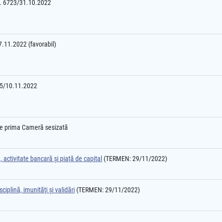
 nr. 6723/31.10.2022
07.11.2022 (favorabil)
525/10.11.2022
l e prima Cameră sesizată
 activitate bancară şi piaţă de capital
(TERMEN: 29/11/2022)
ciplină, imunităţi şi validări
(TERMEN: 29/11/2022)