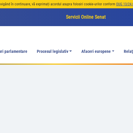
avigând în continuare, vă exprimați acordul asupra folosiri cookie-urilor conform
OUG 13/24.
Servicii Online Senat
uri parlamentare
Procesul legislativ
Afaceri europene
Relaţ