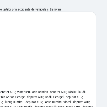
 terților prin accidente de vehicule și tramvaie
senator AUR; Mateescu Sorin-Cristian - senator AUR; Târziu Claudiu-
xinia Adrian-George - deputat AUR; Badiu Georgel - deputat AUR;
UR; Flucuş Dumitru - deputat AUR; Focşa Dumitru-Viorel - deputat AUR;