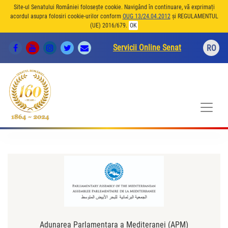
Site-ul Senatului României folosește cookie. Navigând în continuare, vă exprimați
acordul asupra folosiri cookie-urilor conform
OUG 13/24.04.2012
și REGULAMENTUL
(UE) 2016/679.
OK
Servicii Online Senat
RO
Adunarea Parlamentara a Mediteranei (APM)