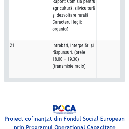
Raport: Comisia pentru
agricultură, silvicultură
şi dezvoltare rurală
Caracterul legii:
organică
21
Întrebări, interpelări şi
răspunsuri. (orele
18,00 – 19,30)
(transmisie radio)
Proiect cofinanţat din Fondul Social European
prin Programul Operaţional Capacitate