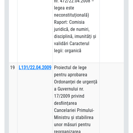
nr. 472/22.04.2008 –
legea este
neconstituţională)
Raport: Comisia
juridică, de numiri,
disciplină, imunităţi şi
validări Caracterul
legii: organică
19
L131/22.04.2009
Proiectul de lege
pentru aprobarea
Ordonanţei de urgenţă
a Guvernului nr.
17/2009 privind
desfiinţarea
Cancelariei Primului-
Ministru şi stabilirea
unor măsuri pentru
reorganizarea