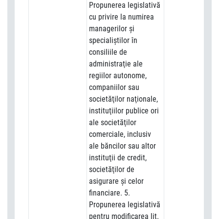
Propunerea legislativă
cu privire la numirea
managerilor şi
specialiştilor în
consiliile de
administraţie ale
regiilor autonome,
companiilor sau
societăţilor naţionale,
instituţiilor publice ori
ale societăţilor
comerciale, inclusiv
ale băncilor sau altor
instituţii de credit,
societăţilor de
asigurare şi celor
financiare. 5.
Propunerea legislativă
pentru modificarea lit.