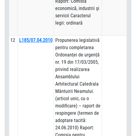
Raport: Comisia
economică, industrii şi
servicii Caracterul
legii: ordinară
12
L185/07.04.2010
Propunerea legislativă
pentru completarea
Ordonanţei de urgenţă
nr. 19 din 17/03/2005,
privind realizarea
Ansamblului
Arhitectural Catedrala
Mântuirii Neamului.
(articol unic, cu o
modificare) – raport de
respingere (termen de
adoptare tacită:
24.06.2010) Raport:
Comisia pentru