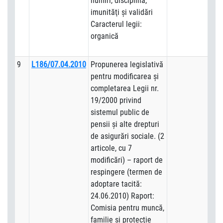
numiri, disciplină,
imunităţi şi validări
Caracterul legii:
organică
9
L186/07.04.2010
Propunerea legislativă
pentru modificarea şi
completarea Legii nr.
19/2000 privind
sistemul public de
pensii şi alte drepturi
de asigurări sociale. (2
articole, cu 7
modificări) – raport de
respingere (termen de
adoptare tacită:
24.06.2010) Raport:
Comisia pentru muncă,
familie şi protecţie