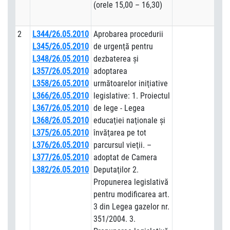
(orele 15,00 – 16,30)
2
L344/26.05.2010
Aprobarea procedurii
L345/26.05.2010
de urgenţă pentru
L348/26.05.2010
dezbaterea şi
L357/26.05.2010
adoptarea
L358/26.05.2010
următoarelor iniţiative
L366/26.05.2010
legislative: 1. Proiectul
L367/26.05.2010
de lege - Legea
L368/26.05.2010
educaţiei naţionale şi
L375/26.05.2010
învăţarea pe tot
L376/26.05.2010
parcursul vieţii. –
L377/26.05.2010
adoptat de Camera
L382/26.05.2010
Deputaţilor 2.
Propunerea legislativă
pentru modificarea art.
3 din Legea gazelor nr.
351/2004. 3.