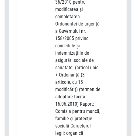
36/2010 pentru
modificarea şi
completarea
Ordonanţei de urgenţă
a Guvernului nr.
158/2005 privind
concediile şi
indemnizaţiile de
asigurări sociale de
sănătate. (articol unic
+ Ordonanţă (3
articole, cu 15
modificări)) (termen de
adoptare tacită:
16.06.2010) Raport:
Comisia pentru muncă,
familie şi protecţie
socială Caracterul
legii: organică