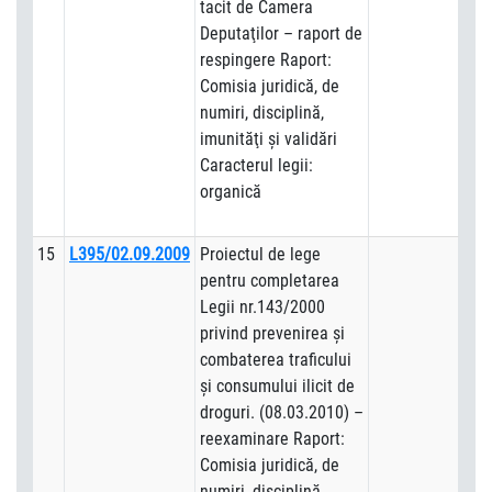
tacit de Camera
Deputaţilor – raport de
respingere Raport:
Comisia juridică, de
numiri, disciplină,
imunităţi şi validări
Caracterul legii:
organică
15
L395/02.09.2009
Proiectul de lege
pentru completarea
Legii nr.143/2000
privind prevenirea şi
combaterea traficului
şi consumului ilicit de
droguri. (08.03.2010) –
reexaminare Raport:
Comisia juridică, de
numiri, disciplină,