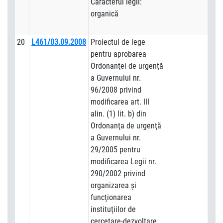
Caracterul legii:
organică
20
L461/03.09.2008
Proiectul de lege
pentru aprobarea
Ordonanţei de urgenţă
a Guvernului nr.
96/2008 privind
modificarea art. III
alin. (1) lit. b) din
Ordonanţa de urgenţă
a Guvernului nr.
29/2005 pentru
modificarea Legii nr.
290/2002 privind
organizarea şi
funcţionarea
instituţiilor de
cercetare-dezvoltare