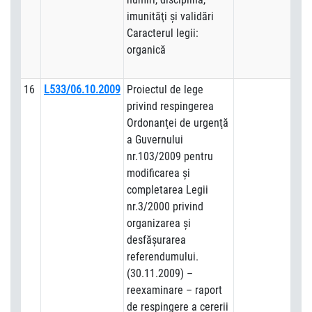
imunităţi şi validări
Caracterul legii:
organică
16
L533/06.10.2009
Proiectul de lege
privind respingerea
Ordonanţei de urgenţă
a Guvernului
nr.103/2009 pentru
modificarea şi
completarea Legii
nr.3/2000 privind
organizarea şi
desfăşurarea
referendumului.
(30.11.2009) –
reexaminare – raport
de respingere a cererii