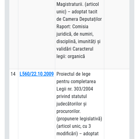
Magistraturii. (articol
unic) – adoptat tacit
de Camera Deputaţilor
Raport: Comisia
juridică, de numiri,
disciplină, imunităţi şi
validări Caracterul
legii: organică
14
L560/22.10.2009
Proiectul de lege
pentru completarea
Legii nr. 303/2004
privind statutul
judecătorilor şi
procurorilor.
(propunere legislativă)
(articol unic, cu 3
modificări) – adoptat