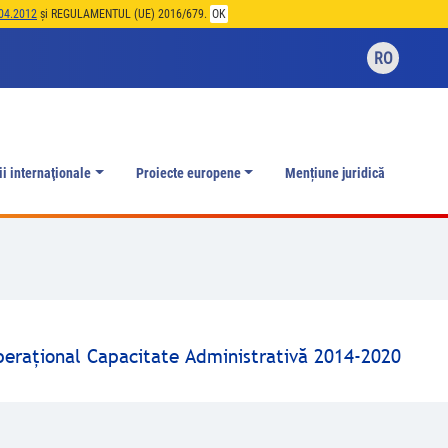
04.2012
și REGULAMENTUL (UE) 2016/679.
OK
RO
ii internaţionale
Proiecte europene
Mențiune juridică
peraţional Capacitate Administrativă 2014-2020