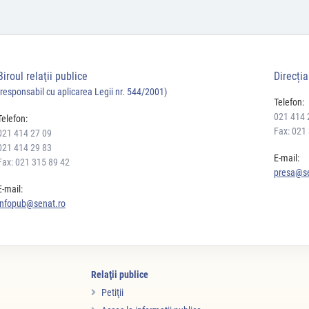
Biroul relaţii publice
Direcți
(responsabil cu aplicarea Legii nr. 544/2001)
Telefon:
021 414 
Telefon:
Fax: 021
021 414 27 09
021 414 29 83
E-mail:
Fax: 021 315 89 42
presa@se
E-mail:
infopub@senat.ro
Relaţii publice
Petiţii