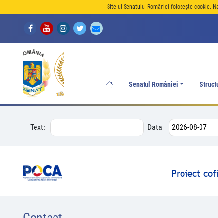
Site-ul Senatului României folosește cookie. N
Senatul României
Struct
Text:
Data:
Proiect co
Contact