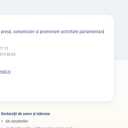
a presă, comunicare și promovare activitate parlamentară
27 13
 315 60 03
nat.ro
Declaraţii de avere şi interese
ale senatorilor