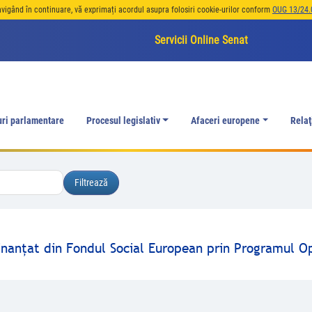
avigând în continuare, vă exprimați acordul asupra folosiri cookie-urilor conform
OUG 13/24.
Servicii Online Senat
uri parlamentare
Procesul legislativ
Afaceri europene
Relaţ
finanţat din Fondul Social European prin Programul O