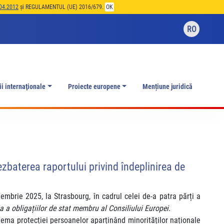
04.2012
și REGULAMENTUL (UE) 2016/679.
OK
RO
ii internaţionale
Proiecte europene
Mențiune juridică
ezbaterea raportului privind îndeplinirea de
embrie 2025, la Strasbourg, în cadrul celei de-a patra părți a
a a obligațiilor de stat membru al Consiliului Europei.
 tema protecției persoanelor aparținând minorităților naționale