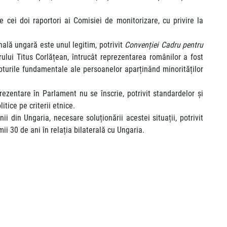
cei doi raportori ai Comisiei de monitorizare, cu privire la
nală ungară este unul legitim, potrivit
Convenției Cadru pentru
orului Titus Corlățean, întrucât reprezentarea românilor a fost
pturile fundamentale ale persoanelor aparținând minorităților
ezentare în Parlament nu se înscrie, potrivit standardelor și
litice pe criterii etnice.
din Ungaria, necesare soluționării acestei situații, potrivit
ii 30 de ani în relația bilaterală cu Ungaria.