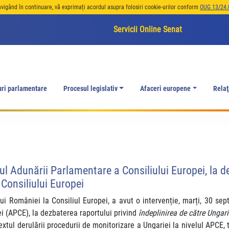
avigând în continuare, vă exprimați acordul asupra folosiri cookie-urilor conform
OUG 13/24.
Servicii Online Senat
uri parlamentare
Procesul legislativ
Afaceri europene
Relaţ
ul Adunării Parlamentare a Consiliului Europei, la d
 Consiliului Europei
 României la Consiliul Europei, a avut o intervenție, marți, 30 sept
i (APCE), la dezbaterea raportului privind
îndeplinirea de către Ungari
textul derulării procedurii de monitorizare a Ungariei la nivelul APCE,