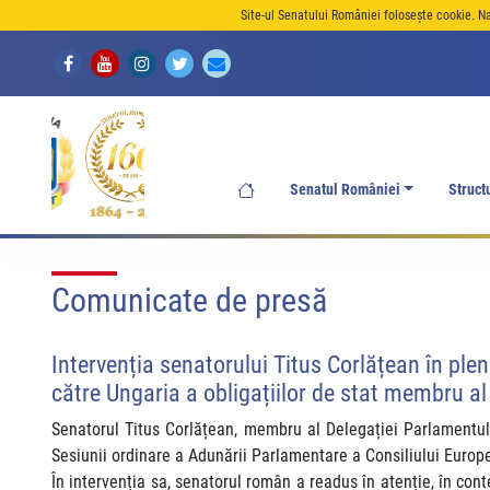
Site-ul Senatului României folosește cookie. N
Senatul României
Struct
Comunicate de presă
Intervenția senatorului Titus Corlățean în plen
către Ungaria a obligațiilor de stat membru al
Senatorul Titus Corlățean, membru al Delegației Parlamentului
Sesiunii ordinare a Adunării Parlamentare a Consiliului Europe
În intervenția sa, senatorul român a readus în atenție, în con