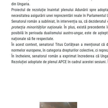
din Ungaria.
Proiectul de rezoluție înaintat plenului Adunării spre adop
necesitatea asigurării unei reprezentări reale în Parlamentul U
Senatorul român a subliniat, în intervenția sa, că dezideratul
protecția minorităților naționale
. În plus, există precedente 
posibilă în perioada dualismului austro-ungar, este de aștep
naționale să fie respectate.
În acest context, senatorul Titus Corlățean a menționat că d
normelor europene, în categoria drepturilor colective, ci repre
În încheiere, senatorul român a exprimat încrederea că Ungar
Rezoluției adoptate de plenul APCE în cadrul acestei sesiuni. În