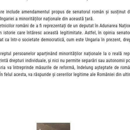
tare include amendamentul propus de senatorul român și susținut de 
ngariei a minorităților naționale din această țară.
 etnicilor români de a fi reprezentați de un deputat în Adunarea Națio
în istorie care întăresc această legitimitate. Astfel, în opinia senat
tat ca într-o societate democratică, cum este Ungaria în prezent, dre
reptul persoanelor aparținând minorităților naționale la o reală repr
zintă drepturi individuale, și nici nu permite separări sau autonomii po
ia va întreprinde măsurile de reformă, îndelung așteptate de românii 
 felul acesta, va răspunde și cererilor legitime ale României din ultim