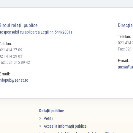
Biroul relaţii publice
Direcți
(responsabil cu aplicarea Legii nr. 544/2001)
Telefon:
021 414 
Telefon:
Fax: 021
021 414 27 09
021 414 29 83
E-mail:
Fax: 021 315 89 42
presa@se
E-mail:
infopub@senat.ro
Relaţii publice
Petiţii
Acces la informaţii publice