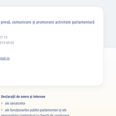
a presă, comunicare și promovare activitate parlamentară
27 13
 315 60 03
nat.ro
Declaraţii de avere şi interese
ale senatorilor
ale funcţionarilor publici parlamentari şi ale
personalului contractual cu funcţii de conducere