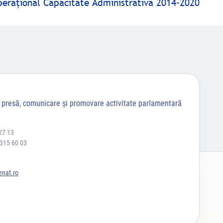
peraţional Capacitate Administrativă 2014-2020
a presă, comunicare și promovare activitate parlamentară
27 13
 315 60 03
nat.ro