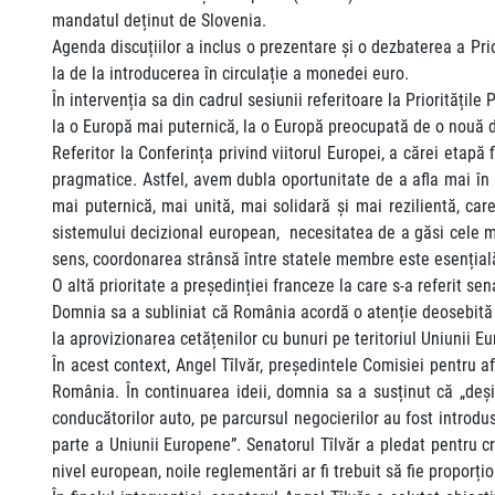
mandatul deținut de Slovenia.
Agenda discuțiilor a inclus o prezentare și o dezbaterea a Prio
la de la introducerea în circulație a monedei euro.
În intervenția sa din cadrul sesiunii referitoare la Prioritățil
la o Europă mai puternică, la o Europă preocupată de o nouă 
Referitor la Conferința privind viitorul Europei, a cărei etap
pragmatice. Astfel, avem dubla oportunitate de a afla mai în 
mai puternică, mai unită, mai solidară și mai rezilientă, ca
sistemului decizional european, necesitatea de a găsi cele ma
sens, coordonarea strânsă între statele membre este esențială 
O altă prioritate a președinției franceze la care s-a referit s
Domnia sa a subliniat că România acordă o atenție deosebită p
la aprovizionarea cetățenilor cu bunuri pe teritoriul Uniunii 
În acest context, Angel Tîlvăr, președintele Comisiei pentru a
România. În continuarea ideii, domnia sa a susținut că „deși 
conducătorilor auto, pe parcursul negocierilor au fost introdu
parte a Uniunii Europene”. Senatorul Tîlvăr a pledat pentru cre
nivel european, noile reglementări ar fi trebuit să fie proporț