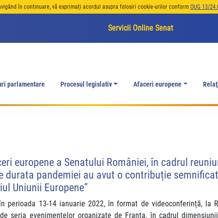
avigând în continuare, vă exprimați acordul asupra folosiri cookie-urilor conform
OUG 13/24.
Servicii Online Senat
uri parlamentare
Procesul legislativ
Afaceri europene
Relaţ
aceri europene a Senatului României, în cadrul reun
pe durata pandemiei au avut o contribuție semnificat
riul Uniunii Europene”
în perioada 13-14 ianuarie 2022, în format de videoconferință, la R
 seria evenimentelor organizate de Franța, în cadrul dimensiunii 