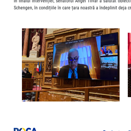
În finalul intervenției, senatorul Angel Tîlvăr a salutat obiec
Schengen, în condițiile în care țara noastră a îndeplinit deja cr