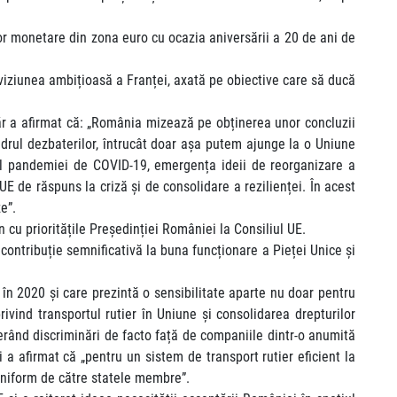
ilor monetare din zona euro cu ocazia aniversării a 20 de ani de
at viziunea ambițioasă a Franței, axată pe obiective care să ducă
lvăr a afirmat că: „România mizează pe obținerea unor concluzii
adrul dezbaterilor, întrucât doar așa putem ajunge la o Uniune
xtul pandemiei de COVID-19, emergența ideii de reorganizare a
 de răspuns la criză și de consolidare a rezilienței. În acest
ze”.
n cu prioritățile Președinției României la Consiliul UE.
ontribuție semnificativă la buna funcționare a Pieței Unice și
 în 2020 și care prezintă o sensibilitate aparte nu doar pentru
ivind transportul rutier în Uniune și consolidarea drepturilor
nerând discriminări de facto față de companiile dintr-o anumită
i a afirmat că „pentru un sistem de transport rutier eficient la
neuniform de către statele membre”.