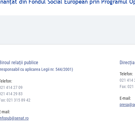
finanţat din Fondul Social European prin Programul O
Biroul relaţii publice
Direcți
(responsabil cu aplicarea Legii nr. 544/2001)
Telefon:
021 414 
Telefon:
Fax: 021
021 414 27 09
021 414 29 83
E-mail:
Fax: 021 315 89 42
presa@se
E-mail:
infopub@senat.ro