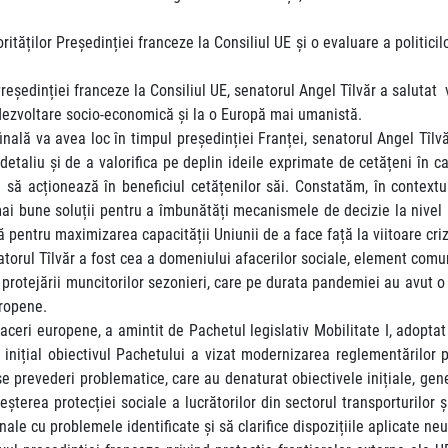
rităților Președinției franceze la Consiliul UE și o evaluare a politic
e Președinției franceze la Consiliul UE, senatorul Angel Tîlvăr a salut
dezvoltare socio-economică și la o Europă mai umanistă.
ă finală va avea loc în timpul președinției Franței, senatorul Angel Tî
detaliu și de a valorifica pe deplin ideile exprimate de cetățeni în c
re să acționează în beneficiul cetățenilor săi. Constatăm, în conte
i bune soluții pentru a îmbunătăți mecanismele de decizie la nivel UE
pentru maximizarea capacității Uniunii de a face față la viitoare cri
enatorul Tîlvăr a fost cea a domeniului afacerilor sociale, element comu
rotejării muncitorilor sezonieri, care pe durata pandemiei au avut o c
Europene.
faceri europene, a amintit de Pachetul legislativ Mobilitate I, adoptat
inițial obiectivul Pachetului a vizat modernizarea reglementărilor pr
se prevederi problematice, care au denaturat obiectivele inițiale, ge
șterea protecției sociale a lucrătorilor din sectorul transporturilor ș
ionale cu problemele identificate și să clarifice dispozițiile aplicate 