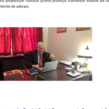
tivul președinției franceze privind protecția frontierelor externe ale U
iteriile de aderare.