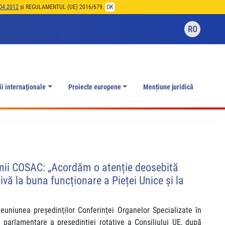
04.2012
și REGULAMENTUL (UE) 2016/679.
OK
RO
ii internaţionale
Proiecte europene
Mențiune juridică
iunii COSAC: „Acordăm o atenție deosebită
ivă la buna funcționare a Pieței Unice și la
euniunea preşedinţilor Conferinţei Organelor Specializate în
parlamentare a președinției rotative a Consiliului UE, după