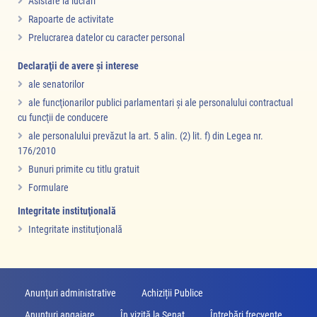
Asistare la lucrări
Rapoarte de activitate
Prelucrarea datelor cu caracter personal
Declaraţii de avere şi interese
ale senatorilor
ale funcţionarilor publici parlamentari şi ale personalului contractual
cu funcţii de conducere
ale personalului prevăzut la art. 5 alin. (2) lit. f) din Legea nr.
176/2010
Bunuri primite cu titlu gratuit
Formulare
Integritate instituţională
Integritate instituţională
Anunțuri administrative
Achiziții Publice
Anunţuri angajare
În vizită la Senat
Întrebări frecvente