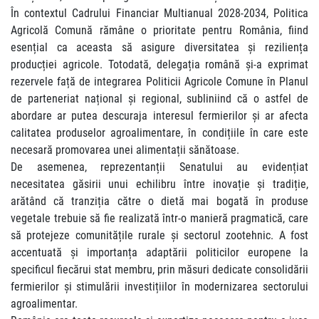
În contextul Cadrului Financiar Multianual 2028-2034, Politica
Agricolă Comună rămâne o prioritate pentru România, fiind
esențial ca aceasta să asigure diversitatea și reziliența
producției agricole. Totodată, delegația română și-a exprimat
rezervele față de integrarea Politicii Agricole Comune în Planul
de parteneriat național și regional, subliniind că o astfel de
abordare ar putea descuraja interesul fermierilor și ar afecta
calitatea produselor agroalimentare, în condițiile în care este
necesară promovarea unei alimentații sănătoase.
De asemenea, reprezentanții Senatului au evidențiat
necesitatea găsirii unui echilibru între inovație și tradiție,
arătând că tranziția către o dietă mai bogată în produse
vegetale trebuie să fie realizată într-o manieră pragmatică, care
să protejeze comunitățile rurale și sectorul zootehnic. A fost
accentuată și importanța adaptării politicilor europene la
specificul fiecărui stat membru, prin măsuri dedicate consolidării
fermierilor și stimulării investițiilor în modernizarea sectorului
agroalimentar.