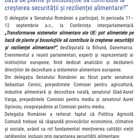
creșterea securității și rezilienței alimentare?”
O delegație a Senatului României a participat, în perioada 11–
12 septembrie a.c., la Conferința interparlamentară
„Transformarea sistemelor alimentare ale UE: pot alimentele pe
bază de plante și biosoluțiile să contribuie la creșterea securității
și rezilienței alimentare?”
, desfășurată la Billund, Danemarca.
Evenimentul a reunit parlamentari, experți și reprezentanți ai
instituțiilor europene, fiind dedicat analizării și dezbaterii
direcțiilor de dezvoltare a sistemelor alimentare europene.
Din delegația Senatului României au făcut parte senatorul
Sebastian Cernic, președintele Comisiei pentru agricultură,
industrie alimentară și dezvoltare rurală, senatorul Glad-Aurel
Varga, președintele Comisiei pentru mediu şi senatorul Aurel
Oprinoiu, vicepreședinte al Comisiei pentru mediu.
Delegația României a reiterat faptul că Politica Agricolă
Comună trebuie să răspundă provocărilor economice, climatice
și sociale, având ca rol fundamental menținerea calității vieții
cetățenilor, inclusiv prin garantarea securității alimentare.