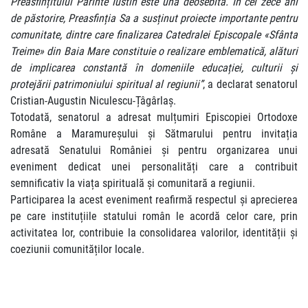
Preasfințitului Părinte Iustin este una deosebită. În cei zece ani
de păstorire, Preasfinția Sa a susținut proiecte importante pentru
comunitate, dintre care finalizarea Catedralei Episcopale «Sfânta
Treime» din Baia Mare constituie o realizare emblematică, alături
de implicarea constantă în domeniile educației, culturii și
protejării patrimoniului spiritual al regiunii”
, a declarat senatorul
Cristian-Augustin Niculescu-Țâgârlaș.
Totodată, senatorul a adresat mulțumiri Episcopiei Ortodoxe
Române a Maramureșului și Sătmarului pentru invitația
adresată Senatului României și pentru organizarea unui
eveniment dedicat unei personalități care a contribuit
semnificativ la viața spirituală și comunitară a regiunii.
Participarea la acest eveniment reafirmă respectul și aprecierea
pe care instituțiile statului român le acordă celor care, prin
activitatea lor, contribuie la consolidarea valorilor, identității și
coeziunii comunităților locale.