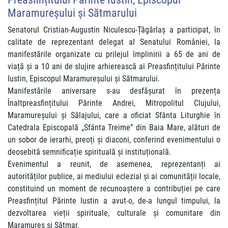
Maramureșului și Sătmarului
Senatorul Cristian-Augustin Niculescu-Țăgârlaș a participat, în
calitate de reprezentant delegat al Senatului României, la
manifestările organizate cu prilejul împlinirii a 65 de ani de
viață și a 10 ani de slujire arhierească ai Preasfințitului Părinte
Iustin, Episcopul Maramureșului și Sătmarului.
Manifestările aniversare s-au desfășurat în prezența
Înaltpreasfințitului Părinte Andrei, Mitropolitul Clujului,
Maramureșului și Sălajului, care a oficiat Sfânta Liturghie în
Catedrala Episcopală „Sfânta Treime” din Baia Mare, alături de
un sobor de ierarhi, preoți și diaconi, conferind evenimentului o
deosebită semnificație spirituală și instituțională.
Evenimentul a reunit, de asemenea, reprezentanți ai
autorităților publice, ai mediului eclezial și ai comunității locale,
constituind un moment de recunoaștere a contribuției pe care
Preasfințitul Părinte Iustin a avut-o, de-a lungul timpului, la
dezvoltarea vieții spirituale, culturale și comunitare din
Maramureș și Sătmar.