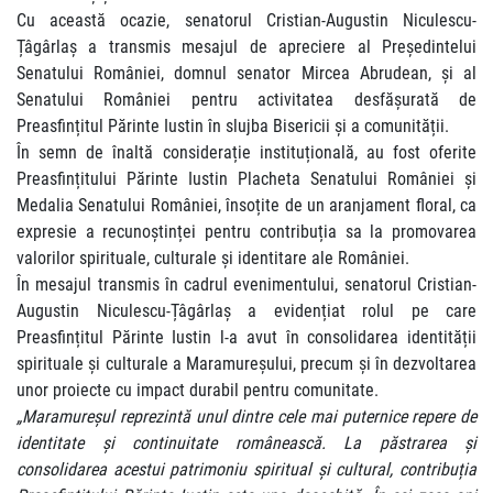
Cu această ocazie, senatorul Cristian-Augustin Niculescu-
Țâgârlaș a transmis mesajul de apreciere al Președintelui
Senatului României, domnul senator Mircea Abrudean, și al
Senatului României pentru activitatea desfășurată de
Preasfințitul Părinte Iustin în slujba Bisericii și a comunității.
În semn de înaltă considerație instituțională, au fost oferite
Preasfințitului Părinte Iustin Placheta Senatului României și
Medalia Senatului României, însoțite de un aranjament floral, ca
expresie a recunoștinței pentru contribuția sa la promovarea
valorilor spirituale, culturale și identitare ale României.
În mesajul transmis în cadrul evenimentului, senatorul Cristian-
Augustin Niculescu-Țâgârlaș a evidențiat rolul pe care
Preasfințitul Părinte Iustin l-a avut în consolidarea identității
spirituale și culturale a Maramureșului, precum și în dezvoltarea
unor proiecte cu impact durabil pentru comunitate.
„Maramureșul reprezintă unul dintre cele mai puternice repere de
identitate și continuitate românească. La păstrarea și
consolidarea acestui patrimoniu spiritual și cultural, contribuția