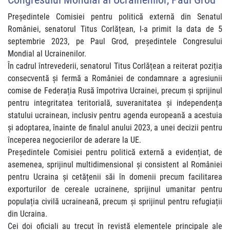
Președintele Comisiei pentru politică externă din Senatul
României, senatorul Titus Corlățean, l-a primit la data de 5
septembrie 2023, pe Paul Grod, președintele Congresului
Mondial al Ucrainenilor.
În cadrul întrevederii, senatorul Titus Corlățean a reiterat poziția
consecventă și fermă a României de condamnare a agresiunii
comise de Federația Rusă împotriva Ucrainei, precum și sprijinul
pentru integritatea teritorială, suveranitatea și independența
statului ucrainean, inclusiv pentru agenda europeană a acestuia
și adoptarea, înainte de finalul anului 2023, a unei decizii pentru
începerea negocierilor de aderare la UE.
Președintele Comisiei pentru politică externă a evidențiat, de
asemenea, sprijinul multidimensional și consistent al României
pentru Ucraina și cetățenii săi în domenii precum facilitarea
exporturilor de cereale ucrainene, sprijinul umanitar pentru
populația civilă ucraineană, precum și sprijinul pentru refugiații
din Ucraina.
Cei doi oficiali au trecut în revistă elementele principale ale