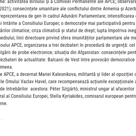
me: activitatea Biroului şi a Comisiei Permanente ale APCE; observar
 2021); consecințele umanitare ale conflictului dintre Armenia și Azer
le; reprezentarea de gen în cadrul Adunării Parlamentare; intensificarea
i întărite a Consiliului Europei; o democrație mai participativă pent
rilor climatice; criza climatică și statul de drept; lupta împotriva ine
ia mediului; linii directoare privind sfera imunităților parlamentare al
ului APCE, organizarea a trei dezbateri în procedură de urgență: cel 
ulgării de probe electronice; situația din Afganistan: consecințele pen
dezbateri de actualitate: Balcanii de Vest între provocări democratice ș
rimeea.
 APCE, a decernat Mariei Kalesnikova, militantă și lider al opoziției 
ile Omului Vaclav Havel, care recompensează acțiunile excepționale ale 
 întrebărilor acestora: Péter Szijjártó, ministrul ungar al afacerilor 
eral al Consiliului Europei, Stella Kyriakides, comisarul european pentr
ene.