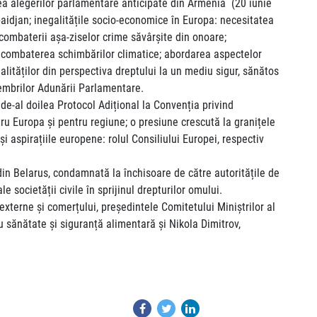
ea alegerilor parlamentare anticipate din Armenia (20 iunie
baidjan; inegalitățile socio-economice în Europa: necesitatea
 combaterii așa-ziselor crime săvârșite din onoare;
ru combaterea schimbărilor climatice; abordarea aspectelor
galităților din perspectiva dreptului la un mediu sigur, sănătos
e membrilor Adunării Parlamentare.
de-al doilea Protocol Adițional la Convenția privind
tru Europa și pentru regiune; o presiune crescută la granițele
i aspirațiile europene: rolul Consiliului Europei, respectiv
din Belarus, condamnată la închisoare de către autoritățile de
societății civile în sprijinul drepturilor omului.
externe și comerțului, președintele Comitetului Miniștrilor al
u sănătate și siguranță alimentară și Nikola Dimitrov,