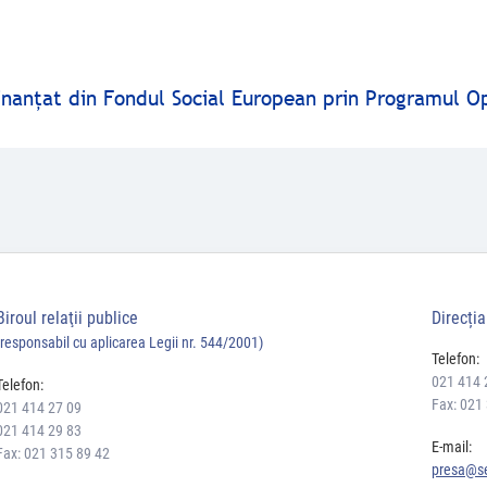
finanţat din Fondul Social European prin Programul O
Biroul relaţii publice
Direcți
(responsabil cu aplicarea Legii nr. 544/2001)
Telefon:
021 414 
Telefon:
Fax: 021
021 414 27 09
021 414 29 83
E-mail:
Fax: 021 315 89 42
presa@se