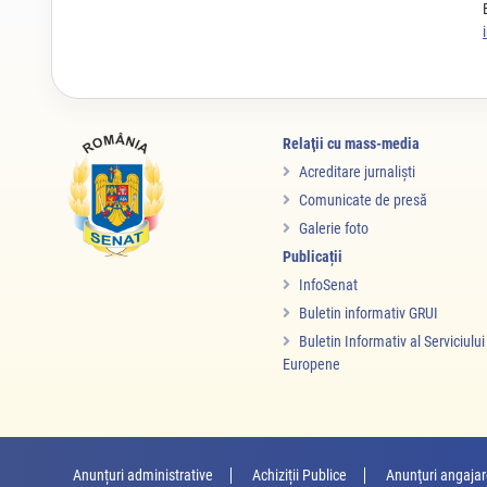
Relaţii cu mass-media
Acreditare jurnalişti
Comunicate de presă
Galerie foto
Publicații
InfoSenat
Buletin informativ GRUI
Buletin Informativ al Serviciulu
Europene
Anunțuri administrative
Achiziții Publice
Anunţuri angaja