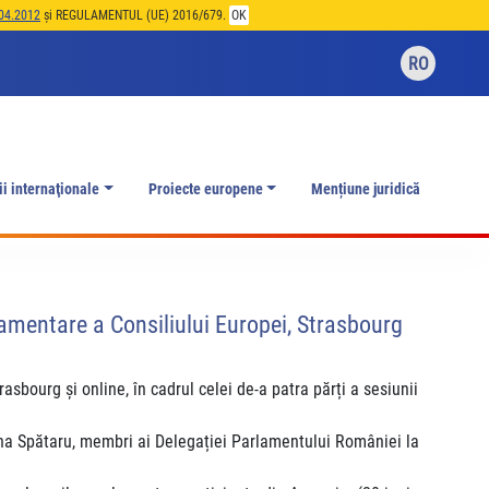
04.2012
și REGULAMENTUL (UE) 2016/679.
OK
RO
ii internaţionale
Proiecte europene
Mențiune juridică
lamentare a Consiliului Europei, Strasbourg
sbourg și online, în cadrul celei de-a patra părți a sesiunii
na Spătaru, membri ai Delegației Parlamentului României la