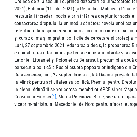
Ordinea de zi a sesiunii cuprinde dezbateri pe următoarele te
2021), Bulgaria (11 iulie 2021) și Republica Moldova (11 iulie
restaurării încrederii sociale prin întărirea drepturilor socia
consacrarea dreptului la un mediu sănătos: nevoia unei acțiun
referitoare la răspunderea penală și civilă în contextul schimbă
și curat; clima și migrația; politicile de cercetare și protecț
Luni, 27 septembrie 2021, Adunarea a decis, la propunerea Biro
criminalitatea informatică pe tema cooperării întărite și a div
Letoniei, Lituaniei și Poloniei cu Belarusul, precum și a două 
persecuția politică a Rusiei asupra popoarelor indigene din C
De asemenea, luni, 27 septembrie a.c., Rik Daems, președintele
la Minsk pentru activitatea sa politică, Premiul pentru Dreptur
În plenul Adunării se vor adresa membrilor APCE și vor răspunde
Consiliului Europei
[1]
, Marija Pejčinović Burić, secretarul gen
viceprim-ministru al Macedoniei de Nord pentru afaceri europ