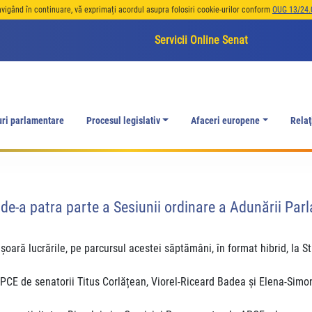
avigând în continuare, vă exprimați acordul asupra folosiri cookie-urilor conform
OUG 13/24.
Servicii Online Senat
uri parlamentare
Procesul legislativ
Afaceri europene
Relaţ
 de-a patra parte a Sesiunii ordinare a Adunării Par
ară lucrările, pe parcursul acestei săptămâni, în format hibrid, la Stra
CE de senatorii Titus Corlățean, Viorel-Riceard Badea și Elena-Simo