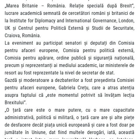
„Marea Britanie – România. Relație specială după Brexit”,
lucrare academică semnată de cercetători români și britanici de
la Institute for Diplomacy and International Governance, London,
UK și Centrul pentru Politică Externă și Studii de Securitate,
Craiova, România.
La eveniment au participat senatori și deputați din Comisia
pentru afaceri europene, Comisia pentru politică externă,
Comisia pentru apărare, ordine publică și siguranță națională,
precum și reprezentanți ai mediului academic, iar ministerele de
resort au fost reprezentate la nivel de secretar de stat.
Gazdă și moderatoare a dezbaterilor a fost președinta Comisiei
pentru afaceri europene, Gabriela Crețu, care a atras atenția
asupra faptului că „este momentul potrivit să învățam lecția
Brexitului”.
„O țară care este o mare putere, cu o mare capacitate
administrativă, politică si militară, o țară care are și alte piețe
de desfacere decât piața unică europeană și care a fost doar pe
jumătate în Uniune, dat fiind multele derogări, iată, această