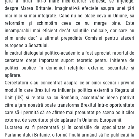
țară a intrat într-o mare încurcătură! Vorbesc, se înțelege,
despre Marea Britanie. Imaginați-vă efectele asupra unei țări
mai mici și mai integrate. Când nu ne place ceva în Uniune, să
reformăm și schimbăm ceea ce nu merge bine. Este
incomparabil mai eficient decât soluțiile radicale, dar care nu
stim unde duc” a afirmat președinta Comisiei pentru afaceri
europene a Senatului.
În cadrul dialogului politico-academic a fost apreciat raportul de
cercetare drept important suport teoretic pentru inițierea de
politici publice în domeniul relațiilor externe, securitate și
apărare.
Cercetătorii s-au concentrat asupra celor cinci scenarii privind
modul în care Brexitul va influența politica externă a Regatului
Unit (UK) și relația sa cu România, accentuând ideea potrivit
căreia țara noastră poate transforma Brexitul într-o oportunitate
care să-i permită să se afirme mai pronunțat pe scena politicilor
externe, de securitate și de apărare în Uniunea Europeană.
Lucrarea va fi prezentată și în comisiile de specialitate ale
Parlamentului Britanic, o formă finală urmând să fie publicată la