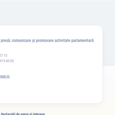
a presă, comunicare și promovare activitate parlamentară
27 13
 315 60 03
nat.ro
Declaraţii de avere şi interese