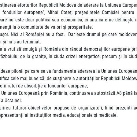
ținerea eforturilor Republicii Moldova de aderare la Uniunea Europe
ei fondurilor europene”, Mihai Coteț, președintele Comisiei pentru
re nu este doar politică sau economică, ci una care ne definește ide
rtenență la o comunitate de valori și prosperitate.
or. Nici al României nu a fost. Dar este drumul pe care moldovenii l
ri și nu s-au terminat.
e a vrut să smulgă și România din rândul democrațiilor europene prin 
ăzboiului de la granițe, în ciuda crizei energetice, precum și în ciu
olideze pilonii pe care se va fundamenta aderarea la Uniunea European
ifica cele mai bune căi de susținere a autorităților Republicii Moldo
terii ratei de absorbție a fondurilor europene;
cu Uniunea Europeană prin România, continuarea autostrăzii A8 până l
 a Ucrainei.
irea tuturor obiectivelor propuse de organizatori, fiind prezenți acto
eprezentanți ai instituțiilor media, educaționale și medicale.