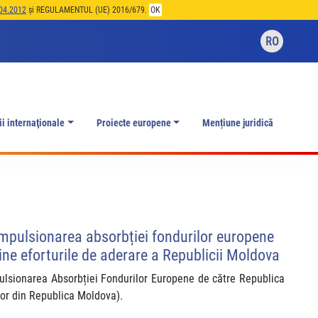
04.2012
și REGULAMENTUL (UE) 2016/679.
OK
RO
ii internaţionale
Proiecte europene
Mențiune juridică
Impulsionarea absorbției fondurilor europene
ne eforturile de aderare a Republicii Moldova
mpulsionarea Absorbției Fondurilor Europene de către Republica
elor din Republica Moldova).