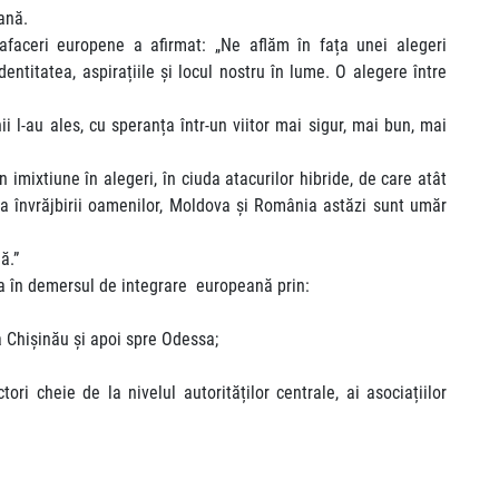
ană.
 afaceri europene a afirmat: „Ne aflăm în fața unei alegeri
ntitatea, aspirațiile și locul nostru în lume. O alegere între
-au ales, cu speranța într-un viitor mai sigur, mai bun, mai
imixtiune în alegeri, în ciuda atacurilor hibride, de care atât
da învrăjbirii oamenilor, Moldova și România astăzi sunt umăr
ă.”
va în demersul de integrare europeană prin:
a Chișinău și apoi spre Odessa;
ri cheie de la nivelul autorităților centrale, ai asociațiilor