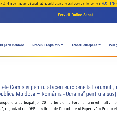
avigând în continuare, vă exprimați acordul asupra folosiri cookie-urilor conform
OUG 13/24.
Servicii Online Senat
uri parlamentare
Procesul legislativ
Afaceri europene
Relaţ
ntele Comisiei pentru afaceri europene la Forumul „
ublica Moldova – România - Ucraina” pentru a susți
uropene a participat joi, 20 martie a.c., la Forumul la nivel înalt „I
, organizat de IDEP (Institutul de Dezvoltare și Expertiză a Proiect