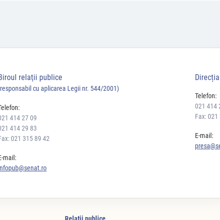
Biroul relaţii publice
Direcți
(responsabil cu aplicarea Legii nr. 544/2001)
Telefon:
021 414 
Telefon:
Fax: 021
021 414 27 09
021 414 29 83
E-mail:
Fax: 021 315 89 42
presa@se
E-mail:
infopub@senat.ro
Relaţii publice