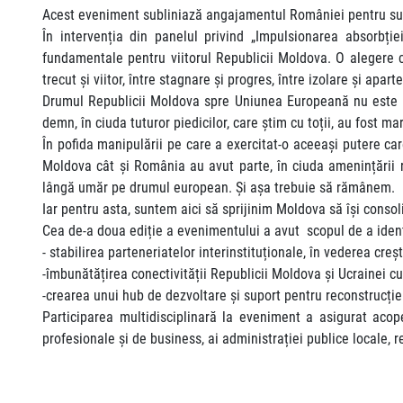
Acest eveniment subliniază angajamentul României pentru sus
În intervenția din panelul privind „Impulsionarea absorbți
fundamentale pentru viitorul Republicii Moldova. O alegere ca
trecut și viitor, între stagnare și progres, între izolare și apa
Drumul Republicii Moldova spre Uniunea Europeană nu este uș
demn, în ciuda tuturor piedicilor, care știm cu toții, au fost ma
În pofida manipulării pe care a exercitat-o aceeași putere car
Moldova cât și România au avut parte, în ciuda amenințării r
lângă umăr pe drumul european. Și așa trebuie să rămânem.
Iar pentru asta, suntem aici să sprijinim Moldova să își cons
Cea de-a doua ediție a evenimentului a avut scopul de a ident
- stabilirea parteneriatelor interinstituționale, în vederea creș
-îmbunătățirea conectivității Republicii Moldova și Ucrainei 
-crearea unui hub de dezvoltare și suport pentru reconstrucție
Participarea multidisciplinară la eveniment a asigurat acoper
profesionale și de business, ai administrației publice locale, r