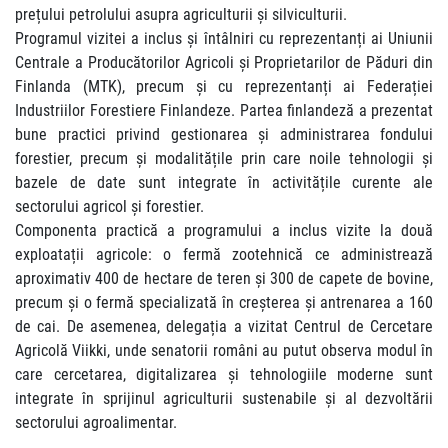
prețului petrolului asupra agriculturii și silviculturii.
Programul vizitei a inclus și întâlniri cu reprezentanți ai Uniunii
Centrale a Producătorilor Agricoli și Proprietarilor de Păduri din
Finlanda (MTK), precum și cu reprezentanți ai Federației
Industriilor Forestiere Finlandeze. Partea finlandeză a prezentat
bune practici privind gestionarea și administrarea fondului
forestier, precum și modalitățile prin care noile tehnologii și
bazele de date sunt integrate în activitățile curente ale
sectorului agricol și forestier.
Componenta practică a programului a inclus vizite la două
exploatații agricole: o fermă zootehnică ce administrează
aproximativ 400 de hectare de teren și 300 de capete de bovine,
precum și o fermă specializată în creșterea și antrenarea a 160
de cai. De asemenea, delegația a vizitat Centrul de Cercetare
Agricolă Viikki, unde senatorii români au putut observa modul în
care cercetarea, digitalizarea și tehnologiile moderne sunt
integrate în sprijinul agriculturii sustenabile și al dezvoltării
sectorului agroalimentar.