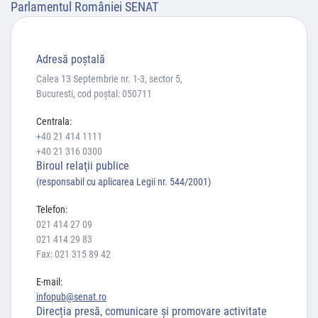
Parlamentul României SENAT
Adresă poştală
Calea 13 Septembrie nr. 1-3, sector 5,
Bucuresti, cod poștal: 050711
Centrala:
+40 21 414 1111
+40 21 316 0300
Biroul relaţii publice
(responsabil cu aplicarea Legii nr. 544/2001)
Telefon:
021 414 27 09
021 414 29 83
Fax: 021 315 89 42
E-mail:
infopub@senat.ro
Direcția presă, comunicare și promovare activitate