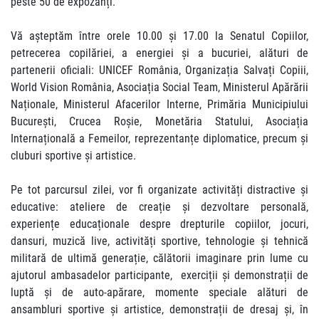
peste 50 de expozanți.
Vă așteptăm între orele 10.00 și 17.00 la Senatul Copiilor,
petrecerea copilăriei, a energiei și a bucuriei, alături de
partenerii oficiali: UNICEF România, Organizația Salvați Copiii,
World Vision România, Asociația Social Team, Ministerul Apărării
Naționale, Ministerul Afacerilor Interne, Primăria Municipiului
București, Crucea Roșie, Monetăria Statului, Asociația
Internațională a Femeilor, reprezentanțe diplomatice, precum și
cluburi sportive și artistice.
Pe tot parcursul zilei, vor fi organizate activități distractive și
educative: ateliere de creație și dezvoltare personală,
experiențe educaționale despre drepturile copiilor, jocuri,
dansuri, muzică live, activități sportive, tehnologie și tehnică
militară de ultimă generație, călătorii imaginare prin lume cu
ajutorul ambasadelor participante, exerciții și demonstrații de
luptă și de auto-apărare, momente speciale alături de
ansambluri sportive și artistice, demonstrații de dresaj și, în