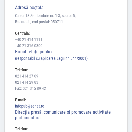
Adresă poştală
Calea 13 Septembrie nr. 1-3, sector 5,
Bucuresti, cod poștal: 050711
Centrala:
+40 21 414 1111
+40 21 316 0300
Biroul relaţii publice
(responsabil cu aplicarea Legii nr. 544/2001)
Telefon:
021 414 27 09
021 414 29 83
Fax: 021 315 89 42
E-mail:
infopub@senat.ro
Direcția presă, comunicare și promovare activitate
parlamentară
Telefon: