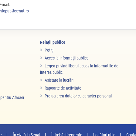
E-mail:
infopub@senat.ro
Relaţii publice
Petiţii
Acces la informaţii publice
Legea privind liberul acces la informaţiile de
interes public
Asistare la lucrări
Rapoarte de activitate
Prelucrarea datelor cu caracter personal
i pentru Afaceri
re
În vizită la Senat
Întrebări frecvente
Legături utile
Conta