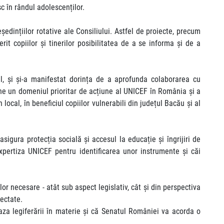
sc în rândul adolescenților.
edințiilor rotative ale Consiliului. Astfel de proiecte, precum
erit copiilor și tinerilor posibilitatea de a se informa și de a
al, și și-a manifestat dorința de a aprofunda colaborarea cu
âne un domeniul prioritar de acțiune al UNICEF în România și a
local, în beneficiul copiilor vulnerabili din județul Bacău și al
sigura protecția socială și accesul la educație și îngrijiri de
expertiza UNICEF pentru identificarea unor instrumente și căi
r necesare - atât sub aspect legislativ, cât și din perspectiva
pectate.
 baza legiferării în materie și că Senatul României va acorda o