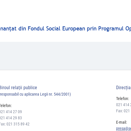
finanţat din Fondul Social European prin Programul O
Biroul relaţii publice
Direcți
(responsabil cu aplicarea Legii nr. 544/2001)
Telefon:
021 414 
Telefon:
Fax: 021
021 414 27 09
021 414 29 83
E-mail:
Fax: 021 315 89 42
presa@se