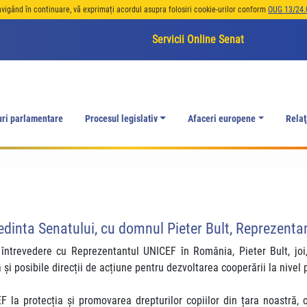
avigând în continuare, vă exprimați acordul asupra folosiri cookie-urilor conform
OUG 13/24.
Servicii Online Senat
uri parlamentare
Procesul legislativ
Afaceri europene
Relaţ
dinta Senatului, cu domnul Pieter Bult, Reprezent
ntrevedere cu Reprezentantul UNICEF în România, Pieter Bult, joi,
și posibile direcții de acțiune pentru dezvoltarea cooperării la nivel
 la protecția și promovarea drepturilor copiilor din țara noastră, c