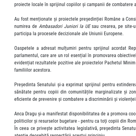
proiecte locale în sprijinul copiilor și campanii de combatere
Au fost menționate și proiectele președinției Române a Consili
numirea de
Ambasadori Juniori la UE
sau crearea, pe site-ul
participa la procesele decizionale ale Uniunii Europene.
Oaspetele a adresat mulțumiri pentru sprijinul acordat Repr
parlamentul, care are un rol esențial în promovarea obiective
evidențiat rezultatele pozitive ale proiectelor Pachetul Minim d
familiilor acestora.
Președinta Senatului și-a exprimat sprijinul pentru extinderea
sănătate pentru copiii din comunitățile marginalizate și zon
eficiente de prevenire și combatere a discriminării și violenței
Anca Dragu și-a manifestat disponibilitatea de a promova coope
politicilor și resurselor bugetare - pentru ca toţi copiii din Ro
În ceea ce privește activitatea legislativă, președinta Senatu
atenție deosebită respectării acestui principiu.