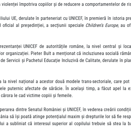
 a violenței împotriva copiilor și de reducere a comportamentelor de ri
ului UE, derulate în parteneriat cu UNICEF, în premieră în istoria preș
 oficial al președinției, a secțiunii speciale
Children’s Europe
, au of
ezentanței UNICEF de autoritățile române, la nivel central și loc
lor organizației. Pieter Bult a menționat că incluziunea socială răm
e Servicii şi Pachetul Educaţie Incluzivă de Calitate, derulate în plan 
 la nivel național a acestor două modele trans-sectoriale, care pot a
ele puternic afectate de sărăcie. În același timp, a făcut apel la 
 cărora le cad victime copiii și femeile.
rarea dintre Senatul României și UNICEF, în vederea creării condițiilo
mânia să îşi poată atinge potenţialul maxim şi drepturile lor să fie res
lui a subliniat că interesul superior al copilului trebuie să stea la