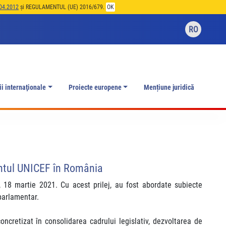
04.2012
și REGULAMENTUL (UE) 2016/679.
OK
RO
ii internaţionale
Proiecte europene
Mențiune juridică
antul UNICEF în România
 18 martie 2021. Cu acest prilej, au fost abordate subiecte
 parlamentar.
oncretizat în consolidarea cadrului legislativ, dezvoltarea de