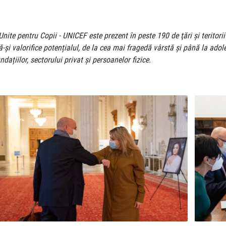
te pentru Copii - UNICEF este prezent în peste 190 de ţări şi teritorii 
ă-și valorifice potențialul, de la cea mai fragedă vârstă și până la ado
dațiilor, sectorului privat și persoanelor fizice.