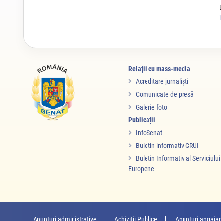
Relaţii cu mass-media
Acreditare jurnalişti
Comunicate de presă
Galerie foto
Publicații
InfoSenat
Buletin informativ GRUI
Buletin Informativ al Serviciulu
Europene
Anunțuri administrative
Achiziții Publice
Anunţuri angaja