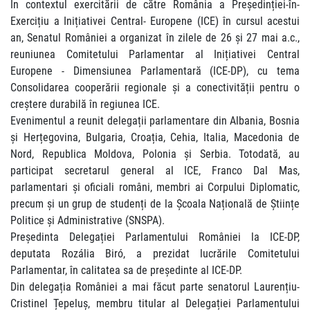
În contextul exercitării de către România a Președinției-în-
Exercițiu a Inițiativei Central- Europene (ICE) în cursul acestui
an, Senatul României a organizat în zilele de 26 și 27 mai a.c.,
reuniunea Comitetului Parlamentar al Inițiativei Central
Europene - Dimensiunea Parlamentară (ICE-DP), cu tema
Consolidarea cooperării regionale și a conectivității pentru o
creștere durabilă
în regiunea ICE.
Evenimentul a reunit delegații parlamentare din Albania, Bosnia
și Herțegovina, Bulgaria, Croația, Cehia, Italia, Macedonia de
Nord, Republica Moldova, Polonia și Serbia. Totodată, au
participat secretarul general al ICE, Franco Dal Mas,
parlamentari și oficiali români, membri ai Corpului Diplomatic,
precum și un grup de studenți de la Școala Națională de Științe
Politice și Administrative (SNSPA).
Președinta Delegației Parlamentului României la ICE-DP,
deputata Rozália Biró, a prezidat lucrările Comitetului
Parlamentar, în calitatea sa de președinte al ICE-DP.
Din delegația României a mai făcut parte senatorul Laurențiu-
Cristinel Țepeluș, membru titular al Delegației Parlamentului