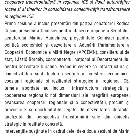
cooperare transfrontalieră în regiunea ICE
și
Rolul autorităților
locale și al tinerilor în consolidarea conectivității transfrontaliere
în regiunea ICE
.
Prima sesiune a inclus prezentări din partea senatoarei Rodica
Cușnir, președinta Comisiei pentru afaceri europene a Senatului,
senatorului Marius Humelnicu, președintele Comisiei pentru
politică economică și dezvoltare a Adunării Parlamentare a
Cooperării Economice a Mării Negre (APCEMN), consilierului de
stat, László Borbély, coordonatorul național al Departamentului
pentru Dezvoltare Durabilă. Având în vedere că infrastructura și
conectivitatea sunt factori esențiali ai creșterii economice,
coeziunii regionale și rezilienței strategice în regiunea ICE,
temele abordate au inclus infrastructura strategică și
cooperarea regională: noi dimensiuni ale integrării europene;
avansarea cooperării regionale și a conectivității, precum și
provocările și oportunitățile legate de dezvoltarea durabilă,
analizată din perspectiva transformării sale din obiectiv
strategic în realitate concretă.
Intervențiile susținute în cadrul celei de-a doua sesiuni de Marin