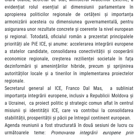
evidențiat rolul esențial al dimensiunii parlamentare în
apropierea politicilor regionale de cetățeni și importanța
armonizării acesteia cu dimensiunea guvernamentală, pentru
asigurarea unor rezultate concrete și coerente la nivel european
și regional. Totodată, oficialul român a prezentat principalele
priorități ale PiE ICE, și anume: accelerarea integrării europene
a statelor candidate, consolidarea conectivității și cooperării
economice regionale, creșterea rezilienței societale în fața
dezinformării și amenințărilor hibride, precum și sprijinirea
autorităților locale și a tinerilor în implementarea proiectelor
regionale.
Secretarul general al ICE, Franco Dal Mas, a subliniat
importanța integrării europene, inclusiv a Republicii Moldova și
a Ucrainei, ca proiect politic și strategic comun aflat în centrul
misiunii și identității ICE, care va contribui la consolidarea
stabilității, prosperității și păcii pe întregul continent european.
Agenda reuniunii a fost structurată în două sesiuni de lucru cu
următoarele teme:
Promovarea integrării europene prin