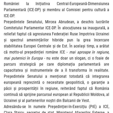
României la Inițiativa Central-Europeană-Dimensiunea
Parlamentară (ICE-DP) și membru al Comisiei pentru cultură a
ICE-DP.
Președintele Senatului, Mircea Abrudean, a deschis lucrările
Comitetului Parlamentar ICE-DP. În alocuțiunea sa inaugurală, a
reliefat faptul că agresiunea Federației Ruse împotriva Ucrainei
și spectrul amenințărilor hibride pun la grea încercare
stabilitatea Europei Centrale și de Est. În același timp, a arătat
că motto-ul președinției române ICE -
mai aproape în regiune,
mai puternici în Europa
- nu este doar un slogan, ci o foaie de
parcurs strategică pe care diplomația parlamentară are
capacitatea și instrumentele de a îl transforma în realitate.
Președintele Senatului a menționat totodată că integrarea
europeană reprezintă o necesitate geopolitică, o garanție a
păcii și prosperității în regiune, reiterând faptul că România
continuă să sprijine parcursul european al Republicii Moldova, al
Ucrainei și al partenerilor noștri din Balcanii de Vest.
Adresându-se în numele Președinției-în-Exercițiu (PiE) a ICE,
Clara Staicu, secretar de stat, Ministerul Afacerilor Externe, a