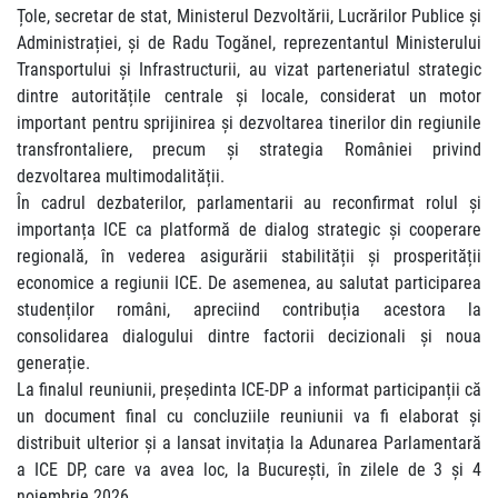
Țole, secretar de stat, Ministerul Dezvoltării, Lucrărilor Publice și
Administrației, și de Radu Togănel, reprezentantul Ministerului
Transportului și Infrastructurii, au vizat parteneriatul strategic
dintre autoritățile centrale și locale, considerat un motor
important pentru sprijinirea și dezvoltarea tinerilor din regiunile
transfrontaliere, precum și strategia României privind
dezvoltarea multimodalității.
În cadrul dezbaterilor, parlamentarii au reconfirmat rolul și
importanța ICE ca platformă de dialog strategic și cooperare
regională, în vederea asigurării stabilității și prosperității
economice a regiunii ICE. De asemenea, au salutat participarea
studenților români, apreciind contribuția acestora la
consolidarea dialogului dintre factorii decizionali și noua
generație.
La finalul reuniunii, președinta ICE-DP a informat participanții că
un document final cu concluziile reuniunii va fi elaborat și
distribuit ulterior și a lansat invitația la Adunarea Parlamentară
a ICE DP, care va avea loc, la București, în zilele de 3 și 4
noiembrie 2026.