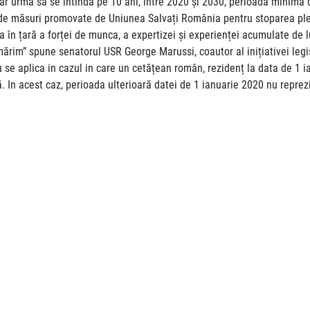
 urma să se întindă pe 10 ani, între 2020 și 2030, perioada minimă de 
 de măsuri promovate de Uniunea Salvați România pentru stoparea ple
rea în țară a forței de munca, a expertizei și experienței acumulate de 
ărim” spune senatorul USR George Marussi, coautor al inițiativei legis
nu se aplica in cazul in care un cetățean român, rezidenț la data de 1 
ă. In acest caz, perioada ulterioară datei de 1 ianuarie 2020 nu reprezi