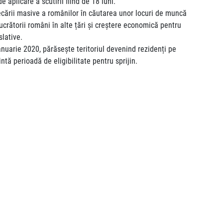
aplicare a scutirii fiind de 18 luni.
cării masive a românilor în căutarea unor locuri de muncă
lucrătorii români în alte țări și creștere economică pentru
lative.
ianuarie 2020, părăsește teritoriul devenind rezidenți pe
ntă perioadă de eligibilitate pentru sprijin.