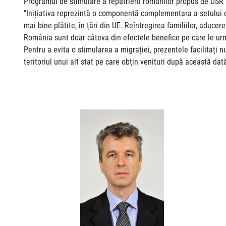
Programul de stimulare a repatrierii românilor propus de USR ar
”Inițiativa reprezintă o componentă complementara a setului
mai bine plătite, în țări din UE. Reîntregirea familiilor, aduce
România sunt doar câteva din efectele benefice pe care le urm
Pentru a evita o stimularea a migrației, prezentele facilitați 
teritoriul unui alt stat pe care obțin venituri după această dat