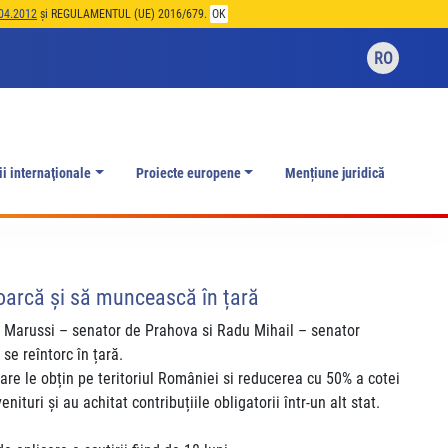
04.2012
și REGULAMENTUL (UE) 2016/679.
OK
RO
ii internaţionale
Proiecte europene
Mențiune juridică
toarcă și să muncească în țară
ge Marussi – senator de Prahova si Radu Mihail – senator
se reîntorc în țară.
 care le obțin pe teritoriul României si reducerea cu 50% a cotei
ituri și au achitat contribuțiile obligatorii într-un alt stat.