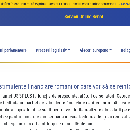
avigând în continuare, vă exprimați acordul asupra folosiri cookie-urilor conform
OUG 13/24.
Servicii Online Senat
uri parlamentare
Procesul legislativ
Afaceri europene
Relaţ
 stimulente financiare românilor care vor să se reîn
lianței USR-PLUS la funcția de președinte, alături de senatorii Geor
 instituie un pachet de stimulente financiare cetățenilor români care 
 la plata impozitului pe venit pentru veniturile realizate din salarii pe
lice pentru jumătate din perioada în care foștii rezidenți au realizat ven
uncit legal într-un alt stat timp de minim 36 de luni.