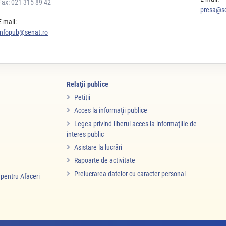
Fax: 021 315 89 42
presa@se
E-mail:
infopub@senat.ro
Relaţii publice
Petiţii
Acces la informaţii publice
Legea privind liberul acces la informaţiile de
interes public
Asistare la lucrări
Rapoarte de activitate
Prelucrarea datelor cu caracter personal
i pentru Afaceri