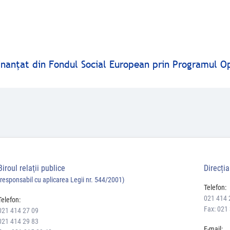
finanţat din Fondul Social European prin Programul O
Biroul relaţii publice
Direcți
(responsabil cu aplicarea Legii nr. 544/2001)
Telefon:
021 414 
Telefon:
Fax: 021
021 414 27 09
021 414 29 83
E-mail: