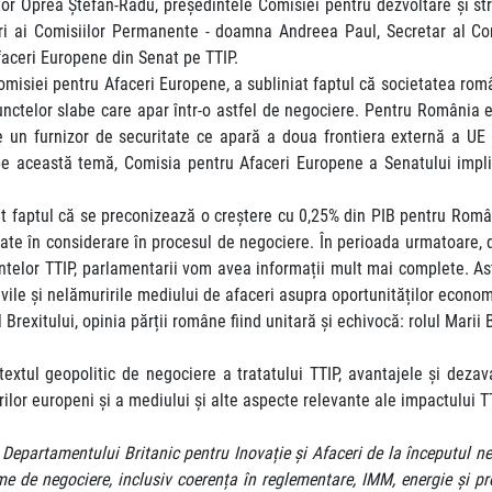
or Oprea Ştefan-Radu, președintele Comisiei pentru dezvoltare şi str
mbri ai Comisiilor Permanente - doamna Andreea Paul, Secretar al Com
faceri Europene din Senat pe TTIP.
isiei pentru Afaceri Europene, a subliniat faptul că societatea român
 punctelor slabe care apar într-o astfel de negociere. Pentru România 
 un furnizor de securitate ce apară a doua frontiera externă a UE
pe această temă, Comisia pentru Afaceri Europene a Senatului implic
t faptul că se preconizează o creștere cu 0,25% din PIB pentru România
luate în considerare în procesul de negociere. În perioada urmatoare, 
ntelor TTIP, parlamentarii vom avea informații mult mai complete. Ast
 civile și nelămuririle mediului de afaceri asupra oportunităților econo
l Brexitului, opinia părții române fiind unitară și echivocă: rolul Mari
textul geopolitic de negociere a tratatului TTIP, avantajele şi dezav
torilor europeni şi a mediului și alte aspecte relevante ale impactului
Departamentului Britanic pentru Inovație și Afaceri de la începutul ne
e de negociere, inclusiv coerența în reglementare, IMM, energie și pro