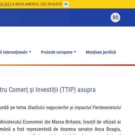
04.2012
și REGULAMENTUL (UE) 2016/679.
OK
RO
ii internaţionale
Proiecte europene
Mențiune juridică
ru Comerţ şi Investiţii (TTIP) asupra
otundă pe tema
Stadiului negocierilor şi impactul Parteneriatului
inisterului Economiei din Marea Britanie, însoțit de oficiali ai
 română a fost reprezentată de doamna senator Anca Boagiu,