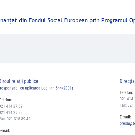
finanţat din Fondul Social European prin Programul O
Biroul relaţii publice
Direcți
(responsabil cu aplicarea Legii nr. 544/2001)
Telefon:
021 414 
Telefon:
Fax: 021
021 414 27 09
021 414 29 83
E-mail:
Fax: 021 315 89 42
presa@se
E-mail: