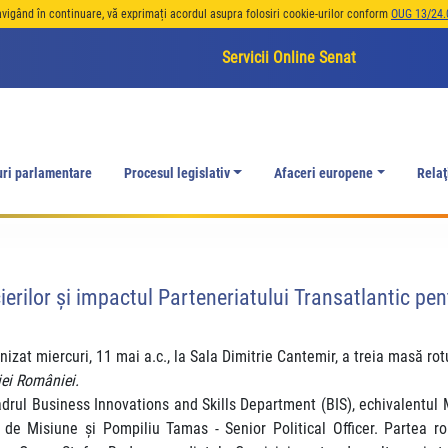
avigând în continuare, vă exprimați acordul asupra folosiri cookie-urilor conform
OUG 13/24.
Servicii Online Senat
uri parlamentare
Procesul legislativ
Afaceri europene
Relaţ
rilor şi impactul Parteneriatului Transatlantic pent
zat miercuri, 11 mai a.c., la Sala Dimitrie Cantemir, a treia masă r
iei României.
adrul Business Innovations and Skills Department (BIS), echivalentul M
 de Misiune și Pompiliu Tamas - Senior Political Officer. Partea