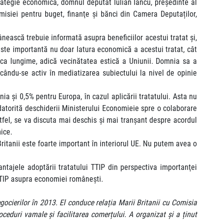
ategie economică, domnul deputat Iulian Iancu, președinte al
isiei pentru buget, finanţe şi bănci din Camera Deputaților,
ească trebuie informată asupra beneficiilor acestui tratat și,
este importantă nu doar latura economică a acestui tratat, cât
 ca lungime, adică vecinătatea estică a Uniunii. Domnia sa a
ându-se activ în mediatizarea subiectului la nivel de opinie
 și 0,5% pentru Europa, în cazul aplicării tratatului. Asta nu
datorită deschiderii Ministerului Economieie spre o colaborare
fel, se va discuta mai deschis și mai tranșant despre acordul
mice.
i Britanii este foarte important în interiorul UE. Nu putem avea o
antajele adoptării tratatului TTIP din perspectiva importanţei
 TTIP asupra economiei românești.
gocierilor în 2013. El conduce relația Marii Britanii cu Comisia
ceduri vamale și facilitarea comerțului. A organizat și a ținut