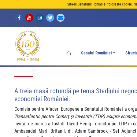
Site-ul Senatului României folosește cookie. N
Senatul României
Struct
A treia masă rotundă pe tema Stadiului negocie
economiei României.
Comisia pentru Afaceri Europene a Senatului României a organi
Transatlantic pentru Comerţ şi Investiţii (TTIP) asupra econom
Invitat de marcă a fost dl. David Henig - director pe TTIP în c
Ambasadei Marii Britanii, dl. Adam Sambrook - Șef Adjunct