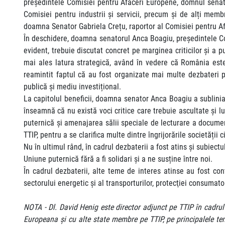
președintele Comisiei pentru Afaceri Europene, domnul senat
Comisiei pentru industrii şi servicii, precum și de alți me
doamna Senator Gabriela Crețu, raportor al Comisiei pentru A
În deschidere, doamna senatorul Anca Boagiu, președintele Com
evident, trebuie discutat concret pe marginea criticilor și a
mai ales latura strategică, având în vedere că România este
reamintit faptul că au fost organizate mai multe dezbateri 
publică și mediu investițional.
La capitolul beneficii, doamna senator Anca Boagiu a sublinia
înseamnă că nu există voci critice care trebuie ascultate și 
puternică și amenajarea sălii speciale de lecturare a docume
TTIP, pentru a se clarifica multe dintre îngrijorările societății
Nu în ultimul rând, în cadrul dezbaterii a fost atins și subiectu
Uniune puternică fără a fi solidari și a ne susține între noi.
În cadrul dezbaterii, alte teme de interes atinse au fost con
sectorului energetic și al transporturilor, protecţiei consuma
NOTA - Dl. David Henig este director adjunct pe TTIP în cadrul 
Europeana și cu alte state membre pe TTIP, pe principalele tem