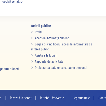
infopub@senat.ro
Relaţii publice
Petiţii
Acces la informaţii publice
Legea privind liberul acces la informaţiile de
interes public
Asistare la lucrări
Rapoarte de activitate
Prelucrarea datelor cu caracter personal
i pentru Afaceri
re
În vizită la Senat
Întrebări frecvente
Legături utile
Conta