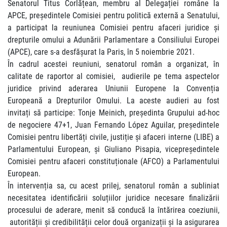
Senatorul Titus Corlățean, membru al Delegației române la
APCE, președintele Comisiei pentru politică externă a Senatului,
a participat la reuniunea Comisiei pentru afaceri juridice și
drepturile omului a Adunării Parlamentare a Consiliului Europei
(APCE), care s-a desfășurat la Paris, în 5 noiembrie 2021.
În cadrul acestei reuniuni, senatorul român a organizat, în
calitate de raportor al comisiei, audierile pe tema aspectelor
juridice privind aderarea Uniunii Europene la Convenția
Europeană a Drepturilor Omului. La aceste audieri au fost
invitați să participe: Tonje Meinich, președinta Grupului ad-hoc
de negociere 47+1, Juan Fernando López Aguilar, președintele
Comisiei pentru libertăți civile, justiție și afaceri interne (LIBE) a
Parlamentului European, și Giuliano Pisapia, vicepreședintele
Comisiei pentru afaceri constituționale (AFCO) a Parlamentului
European.
În intervenția sa, cu acest prilej, senatorul român a subliniat
necesitatea identificării soluțiilor juridice necesare finalizării
procesului de aderare, menit să conducă la întărirea coeziunii,
autorității și credibilității celor două organizații și la asigurarea