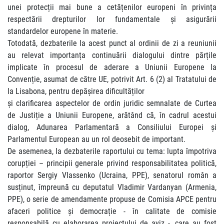
unei protecții mai bune a cetățenilor europeni în privința
respectării drepturilor lor fundamentale și asigurării
standardelor europene în materie.
Totodată, dezbaterile la acest punct al ordinii de zi a reuniunii
au relevat importanța continuării dialogului dintre părțile
implicate în procesul de aderare a Uniunii Europene la
Convenție, asumat de către UE, potrivit Art. 6 (2) al Tratatului de
la Lisabona, pentru depășirea dificultăților
și clarificarea aspectelor de ordin juridic semnalate de Curtea
de Justiție a Uniunii Europene, arătând că, în cadrul acestui
dialog, Adunarea Parlamentară a Consiliului Europei și
Parlamentul European au un rol deosebit de important.
De asemenea, la dezbaterile raportului cu tema: lupta împotriva
corupției – principii generale privind responsabilitatea politică,
raportor Sergiy Vlassenko (Ucraina, PPE), senatorul român a
susținut, împreună cu deputatul Vladimir Vardanyan (Armenia,
PPE), o serie de amendamente propuse de Comisia APCE pentru
afaceri politice și democrație - în calitate de comisie
responsabilă cu elaborarea proiectului de aviz -, care au fost