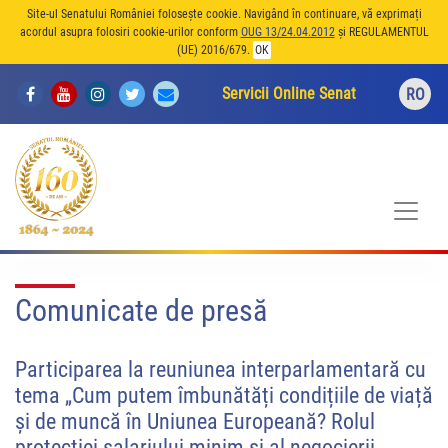
Site-ul Senatului României folosește cookie. Navigând în continuare, vă exprimați
acordul asupra folosiri cookie-urilor conform
OUG 13/24.04.2012
și REGULAMENTUL
(UE) 2016/679.
OK
Servicii Online Senat
RO
Comunicate de presă
Participarea la reuniunea interparlamentară cu
tema „Cum putem îmbunătăți condițiile de viață
și de muncă în Uniunea Europeană? Rolul
protecției salariului minim și al negocierii