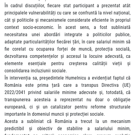
În cadrul discuțiilor, fiecare stat participant a prezentat atât
principalele vulnerabilități cu care se confruntă la nivel național,
cât și politicile și mecanismele considerate eficiente în propriul
context socio-economic. În acest sens, a fost subliniată
necesitatea unei abordări integrate a politicilor publice,
adaptate particularităților fiecărei țări, în care salariul minim să
fie corelat cu ocuparea forței de muncă, protecția socială,
dezvoltarea competențelor și accesul la locuire adecvată, ca
elemente esențiale pentru creșterea calității vieții și
consolidarea incluziunii sociale.
În intervenția sa, președintele Humelnicu a evidențiat faptul că
România este prima țară care a transpus Directiva (UE)
2022/2041 privind salariile minime adecvate și, totodată, că
transpunerea acesteia a reprezentat nu doar o obligație
europeană, ci și un catalizator pentru reforme structurale
importante în domeniul muncii și protecției sociale.
Acesta a subliniat că România a trecut la un mecanism
predictibil și obiectiv de stabilire a salariului minim,