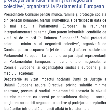
colective”, organizată la Parlamentul European
Președintele Comisiei pentru muncă, familie și protecție socială
din Senatul României, Marius Humelnicu, a participat în data de
6 mai a.c., la Parlamentul European, la reuniunea
interparlamentară cu tema „Cum putem îmbunătăți condițiile de
viață și de muncă în Uniunea Europeană? Rolul protecției
salariului minim și al negocierii colective”, organizată de
Comisia pentru ocuparea forței de muncă și afaceri sociale din
Parlamentul European. La reuniune au participat reprezentanți
ai Parlamentului European, ai parlamentelor naționale, ai
Comisiei Europene, ai organizațiilor sindicale europene și ai
mediului academic.
Dezbaterile au vizat impactul hotărârii Curții de Justiție a
Uniunii Europene asupra Directivei privind salariile minime
adecvate, precum și stadiul implementării acesteia la nivelul
statelor membre, cu accent pe consolidarea dialogului social,
creșterea acoperirii negocierii colective și protejarea drepturilor
lucrătorilor într-o piață a muncii aflată în transformare.