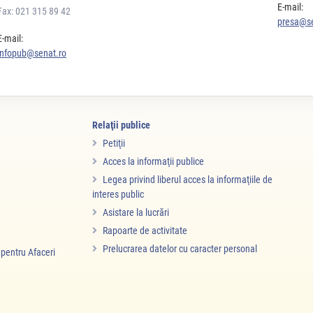
E-mail:
Fax: 021 315 89 42
presa@se
E-mail:
infopub@senat.ro
Relaţii publice
Petiţii
Acces la informaţii publice
Legea privind liberul acces la informaţiile de
interes public
Asistare la lucrări
Rapoarte de activitate
Prelucrarea datelor cu caracter personal
i pentru Afaceri