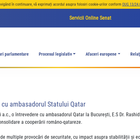
avigând în continuare, vă exprimați acordul asupra folosiri cookie-urilor conform
OUG 13/24.
Servicii Online Senat
uri parlamentare
Procesul legislativ
Afaceri europene
Relaţ
i cu ambasadorul Statului Qatar
i a.c., o întrevedere cu ambasadorul Qatar la București, E.S Dr. Rash
 consolidare a cooperării româno-qatareze.
 de multiple provocări de securitate, cu impact asupra stabilității și 