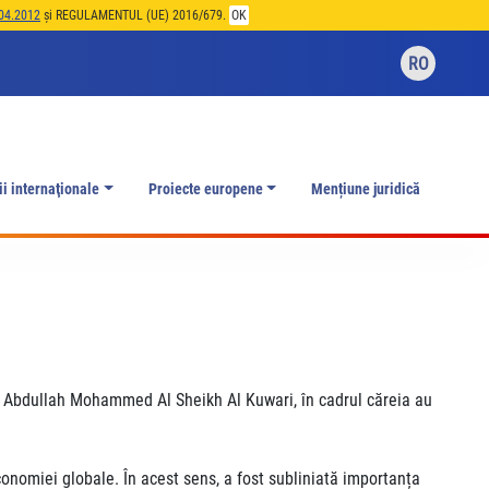
04.2012
și REGULAMENTUL (UE) 2016/679.
OK
RO
ii internaţionale
Proiecte europene
Mențiune juridică
id Abdullah Mohammed Al Sheikh Al Kuwari, în cadrul căreia au
economiei globale. În acest sens, a fost subliniată importanța