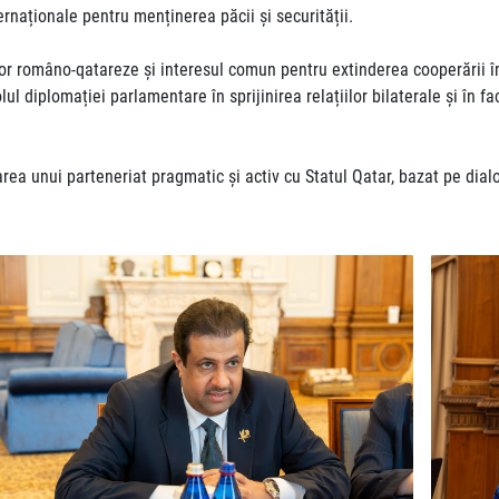
ternaționale pentru menținerea păcii și securității.
iilor româno-qatareze și interesul comun pentru extinderea cooperării în
ul diplomației parlamentare în sprijinirea relațiilor bilaterale și în fa
ea unui parteneriat pragmatic și activ cu Statul Qatar, bazat pe dial