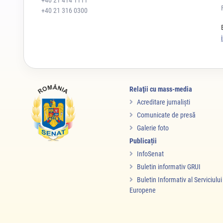
+40 21 414 1111
+40 21 316 0300
Relaţii cu mass-media
Acreditare jurnalişti
Comunicate de presă
Galerie foto
Publicații
InfoSenat
Buletin informativ GRUI
Buletin Informativ al Serviciulu
Europene