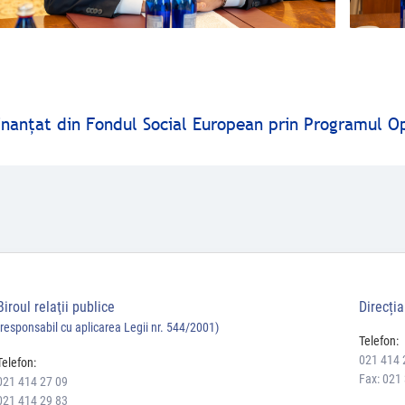
finanţat din Fondul Social European prin Programul O
Biroul relaţii publice
Direcți
(responsabil cu aplicarea Legii nr. 544/2001)
Telefon:
021 414 
Telefon:
Fax: 021
021 414 27 09
021 414 29 83