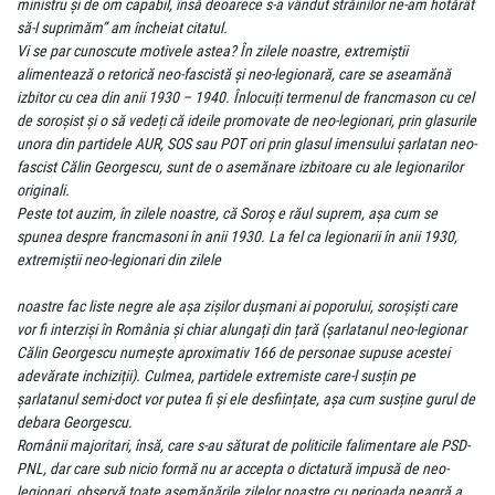
ministru şi de om capabil, însă deoarece s-a vândut străinilor ne-am hotărât
să-l suprimăm” am încheiat citatul.
Vi se par cunoscute motivele astea? În zilele noastre, extremiștii
alimentează o retorică neo-fascistă și neo-legionară, care se aseamănă
izbitor cu cea din anii 1930 – 1940. Înlocuiți termenul de francmason cu cel
de soroșist și o să vedeți că ideile promovate de neo-legionari, prin glasurile
unora din partidele AUR, SOS sau POT ori prin glasul imensului șarlatan neo-
fascist Călin Georgescu, sunt de o asemănare izbitoare cu ale legionarilor
originali.
Peste tot auzim, în zilele noastre, că Soroș e răul suprem, așa cum se
spunea despre francmasoni în anii 1930. La fel ca legionarii în anii 1930,
extremiștii neo-legionari din zilele
noastre fac liste negre ale așa zișilor dușmani ai poporului, soroșiști care
vor fi interziși în România și chiar alungați din țară (șarlatanul neo-legionar
Călin Georgescu numește aproximativ 166 de personae supuse acestei
adevărate inchiziții). Culmea, partidele extremiste care-l susțin pe
șarlatanul semi-doct vor putea fi și ele desființate, așa cum susține gurul de
debara Georgescu.
Românii majoritari, însă, care s-au săturat de politicile falimentare ale PSD-
PNL, dar care sub nicio formă nu ar accepta o dictatură impusă de neo-
legionari, observă toate asemănările zilelor noastre cu perioada neagră a