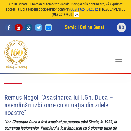
Site-ul Senatului României folosește cookie. Navigând în continuare, vă exprimați
acordul asupra folosiri cookie-urilor conform
OUG 13/24.04.2012
și REGULAMENTUL
(UE) 2016/679.
OK
Servicii Online Senat
RO
Remus Negoi: ”Asasinarea lui I.Gh. Duca –
asemănări izbitoare cu situația din zilele
noastre”
”Ion Gheorghe Duca a fost asasinat pe peronul gării Sinaia, în 1933, la
comanda legionarilor. Premierul a fost împușcat cu 5 gloanţe trase de