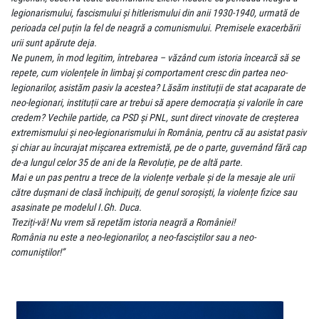
legionarismului, fascismului și hitlerismului din anii 1930-1940, urmată de
perioada cel puțin la fel de neagră a comunismului. Premisele exacerbării
urii sunt apărute deja.
Ne punem, în mod legitim, întrebarea – văzând cum istoria încearcă să se
repete, cum violențele în limbaj și comportament cresc din partea neo-
legionarilor, asistăm pasiv la acestea? Lăsăm instituții de stat acaparate de
neo-legionari, instituții care ar trebui să apere democrația și valorile în care
credem? Vechile partide, ca PSD și PNL, sunt direct vinovate de creșterea
extremismului și neo-legionarismului în România, pentru că au asistat pasiv
și chiar au încurajat mișcarea extremistă, pe de o parte, guvernând fără cap
de-a lungul celor 35 de ani de la Revoluție, pe de altă parte.
Mai e un pas pentru a trece de la violențe verbale și de la mesaje ale urii
către dușmani de clasă închipuiți, de genul soroșiști, la violențe fizice sau
asasinate pe modelul I.Gh. Duca.
Treziți-vă! Nu vrem să repetăm istoria neagră a României!
România nu este a neo-legionarilor, a neo-fasciștilor sau a neo-
comuniștilor!”