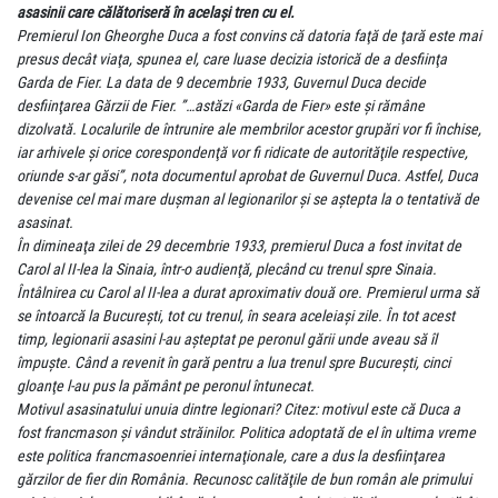
asasinii care călătoriseră în acelaşi tren cu el.
Premierul Ion Gheorghe Duca a fost convins că datoria faţă de ţară este mai
presus decât viaţa, spunea el, care luase decizia istorică de a desfiinţa
Garda de Fier. La data de 9 decembrie 1933, Guvernul Duca decide
desfiinţarea Gărzii de Fier. ”…astăzi «Garda de Fier» este şi rămâne
dizolvată. Localurile de întrunire ale membrilor acestor grupări vor fi închise,
iar arhivele şi orice corespondenţă vor fi ridicate de autorităţile respective,
oriunde s-ar găsi”, nota documentul aprobat de Guvernul Duca. Astfel, Duca
devenise cel mai mare duşman al legionarilor şi se aştepta la o tentativă de
asasinat.
În dimineaţa zilei de 29 decembrie 1933, premierul Duca a fost invitat de
Carol al II-lea la Sinaia, într-o audienţă, plecând cu trenul spre Sinaia.
Întâlnirea cu Carol al II-lea a durat aproximativ două ore. Premierul urma să
se întoarcă la Bucureşti, tot cu trenul, în seara aceleiaşi zile. În tot acest
timp, legionarii asasini l-au aşteptat pe peronul gării unde aveau să îl
împuşte. Când a revenit în gară pentru a lua trenul spre Bucureşti, cinci
gloanţe l-au pus la pământ pe peronul întunecat.
Motivul asasinatului unuia dintre legionari? Citez: motivul este că Duca a
fost francmason şi vândut străinilor. Politica adoptată de el în ultima vreme
este politica francmasoenriei internaţionale, care a dus la desfiinţarea
gărzilor de fier din România. Recunosc calităţile de bun român ale primului