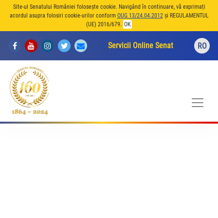
Site-ul Senatului României folosește cookie. Navigând în continuare, vă exprimați
acordul asupra folosiri cookie-urilor conform
OUG 13/24.04.2012
și REGULAMENTUL
(UE) 2016/679.
OK
Servicii Online Senat
RO