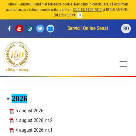
Site-ul Senatului României folosește cookie. Navigând în continuare, vă exprimați
acordul asupra folosiri cookie-urilor conform
OUG 13/24.04.2012
și REGULAMENTUL
(UE) 2016/679.
OK
Servicii Online Senat
RO
2026
5 august 2026
4 august 2026_nr.2
4 august 2026_nr.1