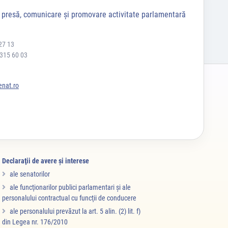
a presă, comunicare și promovare activitate parlamentară
27 13
 315 60 03
nat.ro
Declaraţii de avere şi interese
ale senatorilor
ale funcţionarilor publici parlamentari şi ale
personalului contractual cu funcţii de conducere
ale personalului prevăzut la art. 5 alin. (2) lit. f)
din Legea nr. 176/2010