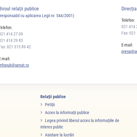
Biroul relaţii publice
Direcți
(responsabil cu aplicarea Legii nr. 544/2001)
Telefon:
021 414 
Telefon:
Fax: 021
021 414 27 09
021 414 29 83
E-mail:
Fax: 021 315 89 42
presa@se
E-mail:
infopub@senat.ro
Relaţii publice
Petiţii
Acces la informaţii publice
Legea privind liberul acces la informaţiile de
interes public
Asistare la lucrări