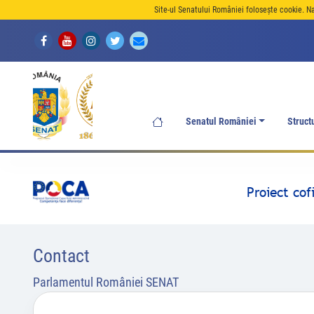
Site-ul Senatului României folosește cookie. N
Senatul României
Struct
Proiect co
Contact
Parlamentul României SENAT