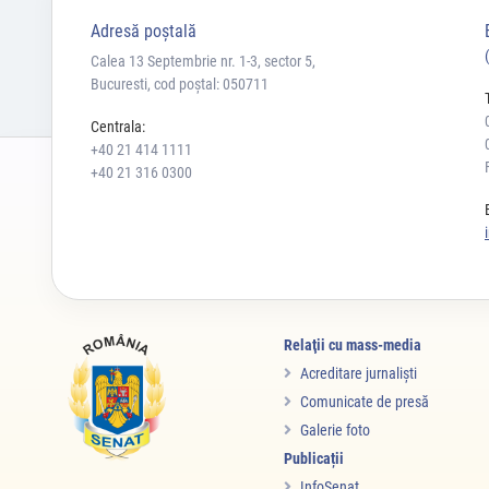
Adresă poştală
Calea 13 Septembrie nr. 1-3, sector 5,
Bucuresti, cod poștal: 050711
Centrala:
+40 21 414 1111
+40 21 316 0300
Relaţii cu mass-media
Acreditare jurnalişti
Comunicate de presă
Galerie foto
Publicații
InfoSenat