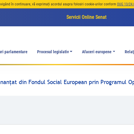
avigând în continuare, vă exprimați acordul asupra folosiri cookie-urilor conform
OUG 13/24.
Servicii Online Senat
uri parlamentare
Procesul legislativ
Afaceri europene
Relaţ
finanţat din Fondul Social European prin Programul O