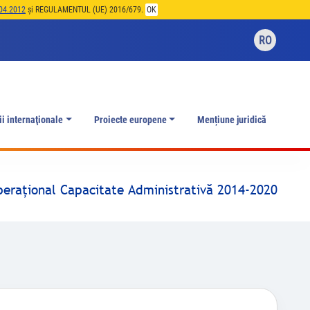
04.2012
și REGULAMENTUL (UE) 2016/679.
OK
RO
ii internaţionale
Proiecte europene
Mențiune juridică
peraţional Capacitate Administrativă 2014-2020