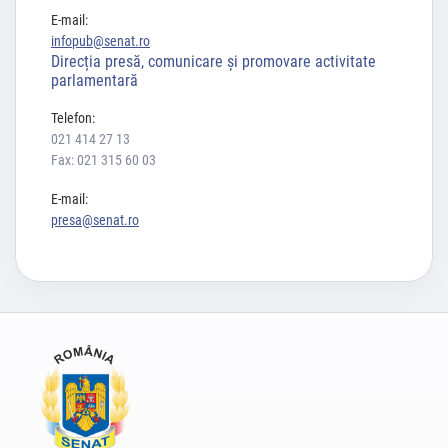
E-mail:
infopub@senat.ro
Direcția presă, comunicare și promovare activitate
parlamentară
Telefon:
021 414 27 13
Fax: 021 315 60 03
E-mail:
presa@senat.ro