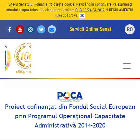
Site-ul Senatului României folosește cookie. Navigând în continuare, vă exprimați
acordul asupra folosiri cookie-urilor conform
OUG 13/24.04.2012
și REGULAMENTUL
(UE) 2016/679.
OK
Servicii Online Senat
RO
Proiect cofinanţat din Fondul Social European
prin Programul Operaţional Capacitate
Administrativă 2014-2020