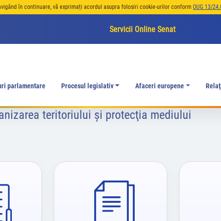
avigând în continuare, vă exprimați acordul asupra folosiri cookie-urilor conform
OUG 13/24.
Servicii Online Senat
uri parlamentare
Procesul legislativ
Afaceri europene
Relaţ
nizarea teritoriului şi protecţia mediului