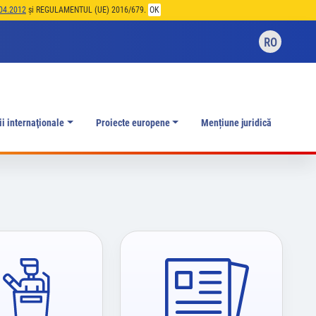
04.2012
și REGULAMENTUL (UE) 2016/679.
OK
RO
ii internaţionale
Proiecte europene
Mențiune juridică