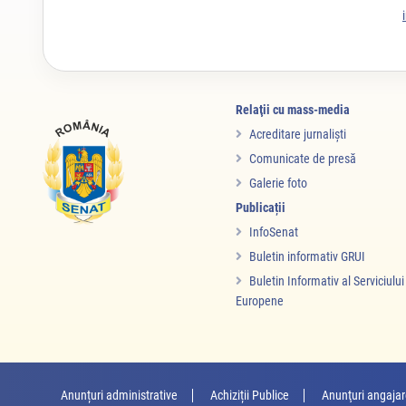
Relaţii cu mass-media
Acreditare jurnalişti
Comunicate de presă
Galerie foto
Publicații
InfoSenat
Buletin informativ GRUI
Buletin Informativ al Serviciulu
Europene
Anunțuri administrative
Achiziții Publice
Anunţuri angaja