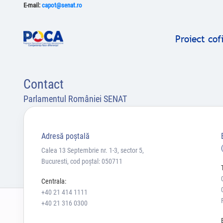
E-mail:
capot@senat.ro
Proiect co
Contact
Parlamentul României SENAT
Adresă poştală
Calea 13 Septembrie nr. 1-3, sector 5,
Bucuresti, cod poștal: 050711
Centrala:
+40 21 414 1111
+40 21 316 0300