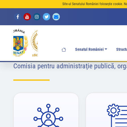
Site-ul Senatului României folosește cookie. N
Senatul României
Struct
Comisia pentru administraţie publică, orga