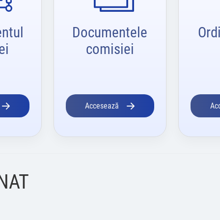
ntul
Documentele
Ord
ei
comisiei
Accesează
Ac
ENAT