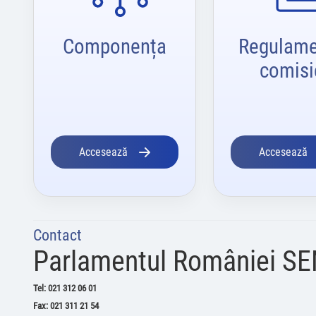
Componența
Regulame
comisi
Accesează
Accesează
Contact
Parlamentul României S
Tel: 021 312 06 01
Fax: 021 311 21 54