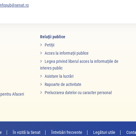
infopub@senat.ro
Relaţii publice
Petiţii
Acces la informaţii publice
Legea privind liberul acces la informaţiile de
interes public
Asistare la lucrări
Rapoarte de activitate
Prelucrarea datelor cu caracter personal
i pentru Afaceri
re
În vizită la Senat
Întrebări frecvente
Legături utile
Conta