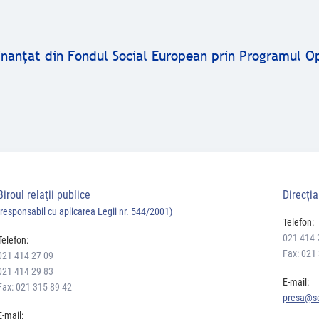
finanţat din Fondul Social European prin Programul O
Biroul relaţii publice
Direcți
(responsabil cu aplicarea Legii nr. 544/2001)
Telefon:
021 414 
Telefon:
Fax: 021
021 414 27 09
021 414 29 83
E-mail:
Fax: 021 315 89 42
presa@se
E-mail: