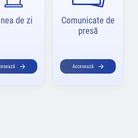
inea de zi
Comunicate de
presă
cesează
Accesează