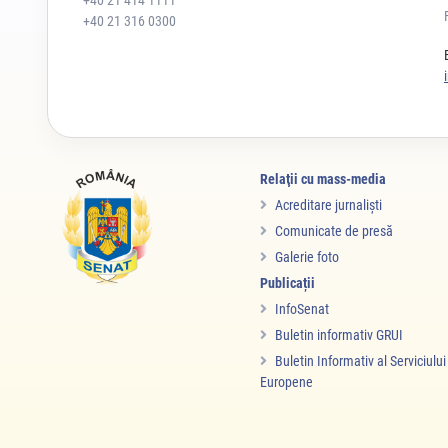
+40 21 414 1111
+40 21 316 0300
Relaţii cu mass-media
Acreditare jurnalişti
Comunicate de presă
Galerie foto
Publicații
InfoSenat
Buletin informativ GRUI
Buletin Informativ al Serviciulu
Europene