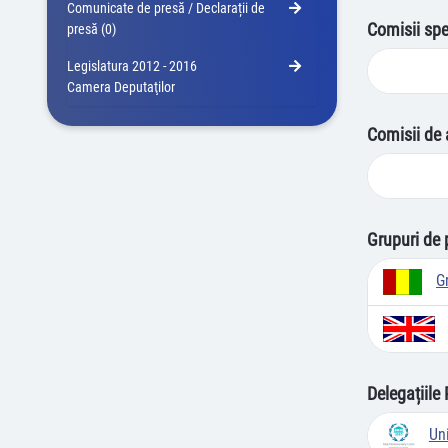
Comunicate de presă / Declarații de
Comisii spe
presă (0)
Legislatura 2012 - 2016
Camera Deputaţilor
Comisii de 
Grupuri de 
G
Delegațiile
Un