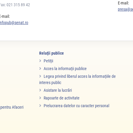
E-mail:
Fax: 021 315 89 42
presa@se
E-mail:
infopub@senat.ro
Relaţii publice
Petiţii
Acces la informaţii publice
Legea privind liberul acces la informaţiile de
interes public
Asistare la lucrări
Rapoarte de activitate
Prelucrarea datelor cu caracter personal
i pentru Afaceri