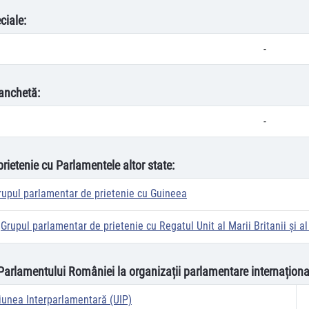
ciale:
-
anchetă:
-
prietenie cu Parlamentele altor state:
rupul parlamentar de prietenie cu Guineea
Grupul parlamentar de prietenie cu Regatul Unit al Marii Britanii și al
 Parlamentului României la organizații parlamentare internaționa
iunea Interparlamentară (UIP)