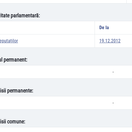
vitate parlamentară:
De la
putaţilor
19.12.2012
oul permanent:
-
isii permanente:
-
isii comune: