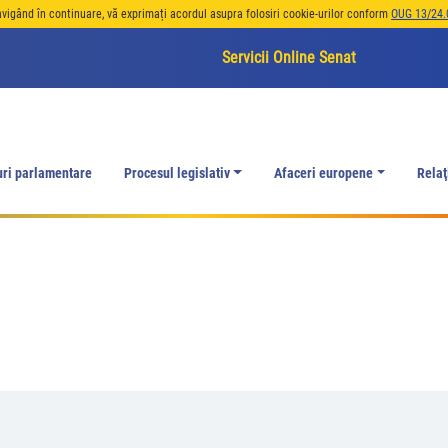
avigând în continuare, vă exprimați acordul asupra folosiri cookie-urilor conform
OUG 13/24.
Servicii Online Senat
uri parlamentare
Procesul legislativ
Afaceri europene
Relaţ