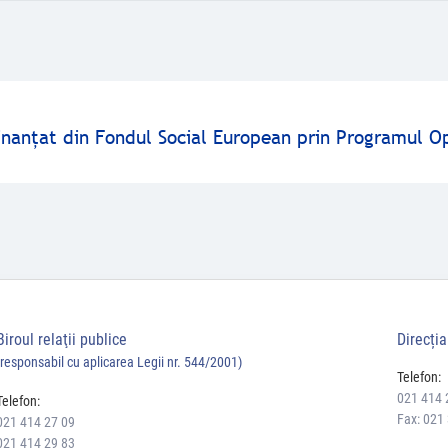
finanţat din Fondul Social European prin Programul O
Biroul relaţii publice
Direcți
(responsabil cu aplicarea Legii nr. 544/2001)
Telefon:
021 414 
Telefon:
Fax: 021
021 414 27 09
021 414 29 83