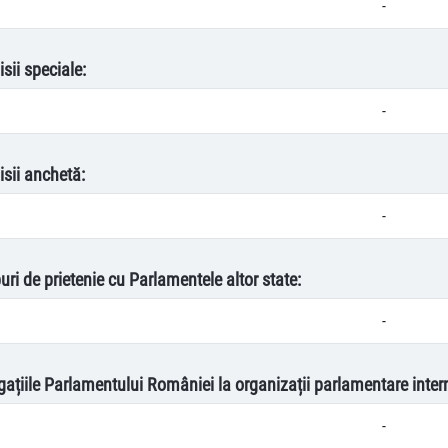
-
sii speciale:
-
isii anchetă:
-
uri de prietenie cu Parlamentele altor state:
-
egațiile Parlamentului României la organizații parlamentare inter
-