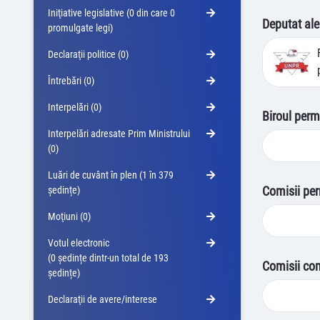
Iniţiative legislative (0 din care 0
Deputat ale
promulgate legi)
Declaraţii politice (0)
Întrebări (0)
Interpelări (0)
Biroul perm
Interpelări adresate Prim Ministrului
(0)
Luări de cuvânt în plen (1 în 379
Comisii pe
ședințe)
Moţiuni (0)
Votul electronic
(0 ședințe dintr-un total de 193
Comisii co
ședințe)
Declaraţii de avere/interese